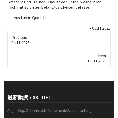
Brettern und Steinen? Das ist der Grund, weshalb ich
mich mit so vielen Belanglosigkeiten befasse.
── aus Luxun Quan Ji
05.11.2025
Previous
Previous
04.11.2025
post:
Next
Next
06.11.2025
post:
最新動態 / AKTUELL
Aug. – Sep. 2026 Andacht/Zeremonie/Veranstaltung