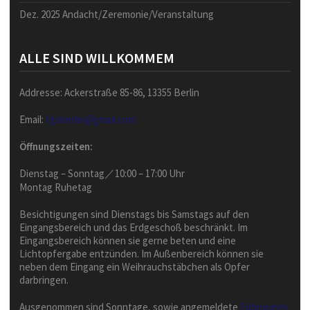
Dez. 2025 Andacht/Zeremonie/Veranstaltung
ALLE SIND WILLKOMMEM
Addresse: Ackerstraße 85-86, 13355 Berlin
Email:
fgsberlin@gmail.com
Öffnungszeiten:
Dienstag – Sonntag／10:00 – 17:00 Uhr
Montag Ruhetag
Besichtigungen sind Dienstags bis Samstags auf den
Eingangsbereich und das Erdgeschoß beschränkt. Im
Eingangsbereich können sie gerne beten und eine
Lichtopfergabe entzünden. Im Außenbereich können sie
neben dem Eingang ein Weihrauchstäbchen als Opfer
darbringen.
Ausgenommen sind Sonntage, sowie angemeldete
Führungen