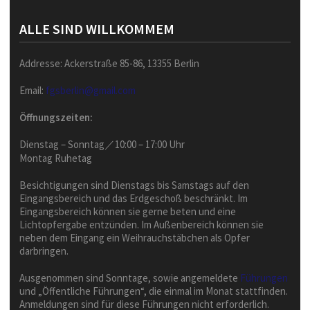
ALLE SIND WILLKOMMEM
Addresse: Ackerstraße 85-86, 13355 Berlin
Email:
fgsberlin@gmail.com
Öffnungszeiten:
Dienstag – Sonntag／10:00 – 17:00 Uhr
Montag Ruhetag
Besichtigungen sind Dienstags bis Samstags auf den
Eingangsbereich und das Erdgeschoß beschränkt. Im
Eingangsbereich können sie gerne beten und eine
Lichtopfergabe entzünden. Im Außenbereich können sie
neben dem Eingang ein Weihrauchstäbchen als Opfer
darbringen.
Ausgenommen sind Sonntage, sowie angemeldete
Führungen
und „Öffentliche Führungen“, die einmal im Monat stattfinden.
Anmeldungen sind für diese Führungen nicht erforderlich.