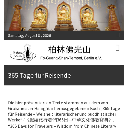
Samstag, August 8 , 2026
Fo-Guang-Shan-Tempel, Berlin e.V.
柏林佛光山
365 Tage für Reisende
Die hier präsentierten Texte stammen aus dem von
Großmeister Hsing Yun herausgegebenen Buch „365 Tage
für Reisende – Weisheit literarischer und buddhistischer
Werke“ (《獻給旅行者們365日—中華文化佛教寶典》,
“365 Days for Travelers – Wisdom from Chinese Literary