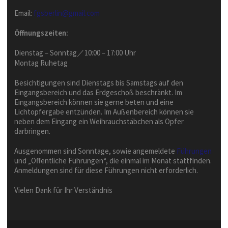
Email:
fgsberlin@gmail.com
Öffnungszeiten:
Dienstag – Sonntag／10:00 – 17:00 Uhr
Montag Ruhetag
Besichtigungen sind Dienstags bis Samstags auf den
Eingangsbereich und das Erdgeschoß beschränkt. Im
Eingangsbereich können sie gerne beten und eine
Lichtopfergabe entzünden. Im Außenbereich können sie
neben dem Eingang ein Weihrauchstäbchen als Opfer
darbringen.
Ausgenommen sind Sonntage, sowie angemeldete
Führungen
und „Öffentliche Führungen“, die einmal im Monat stattfinden.
Anmeldungen sind für diese Führungen nicht erforderlich.
Vielen Dank für Ihr Verständnis