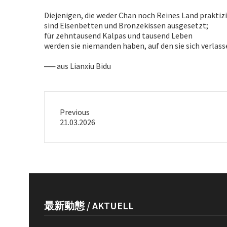
Diejenigen, die weder Chan noch Reines Land praktiz
sind Eisenbetten und Bronzekissen ausgesetzt;
für zehntausend Kalpas und tausend Leben
werden sie niemanden haben, auf den sie sich verlas
── aus Lianxiu Bidu
Previous
Previous
21.03.2026
post:
最新動態 / AKTUELL