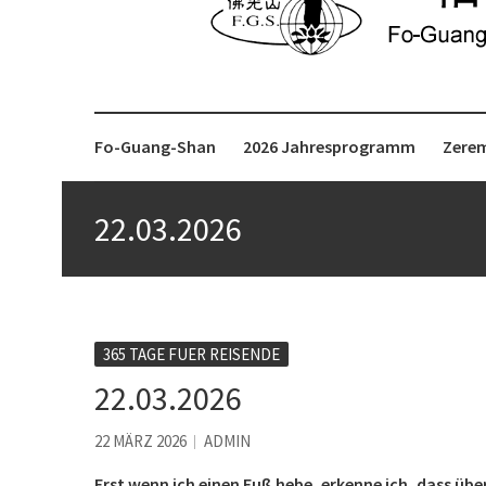
Fo-Guang-Shan-Tempel, Berlin e.V.
柏林佛光山
Fo-Guang-Shan
2026 Jahresprogramm
Zere
22.03.2026
365 TAGE FUER REISENDE
22.03.2026
22 MÄRZ 2026
ADMIN
Erst wenn ich einen Fuß hebe, erkenne ich, dass überal