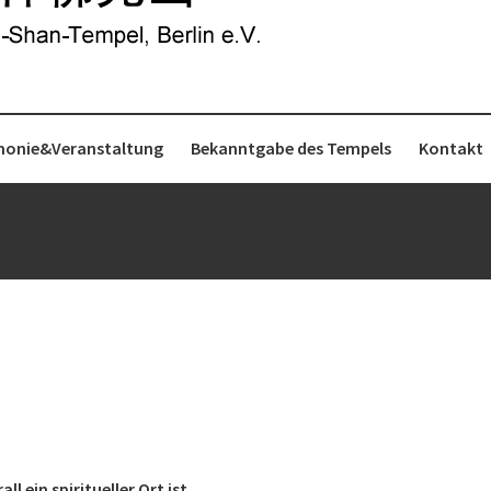
monie&Veranstaltung
Bekanntgabe des Tempels
Kontakt
l ein spiritueller Ort ist