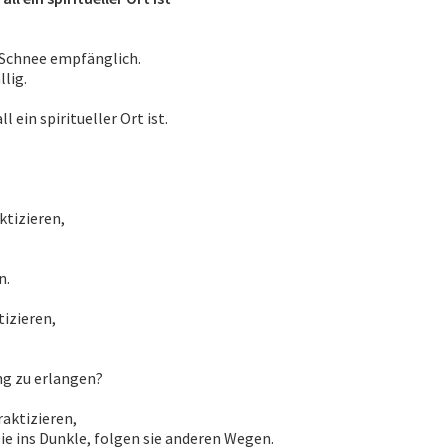
 Schnee empfänglich.
lig.
 ein spiritueller Ort ist.
ktizieren,
n.
tizieren,
ng zu erlangen?
raktizieren,
e ins Dunkle, folgen sie anderen Wegen.