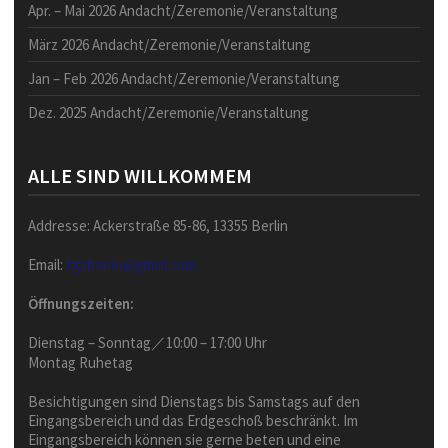
Apr. – Mai 2026 Andacht/Zeremonie/Veranstaltung
März 2026 Andacht/Zeremonie/Veranstaltung
Jan – Feb 2026 Andacht/Zeremonie/Veranstaltung
Dez. 2025 Andacht/Zeremonie/Veranstaltung
ALLE SIND WILLKOMMEM
Addresse: Ackerstraße 85-86, 13355 Berlin
Email:
fgsberlin@gmail.com
Öffnungszeiten:
Dienstag – Sonntag／10:00 – 17:00 Uhr
Montag Ruhetag
Besichtigungen sind Dienstags bis Samstags auf den
Eingangsbereich und das Erdgeschoß beschränkt. Im
Eingangsbereich können sie gerne beten und eine