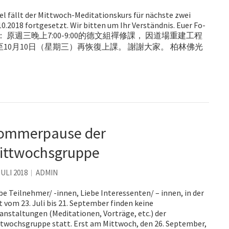
 fällt der Mittwoch-Meditationskurs für nächste zwei
0.2018 fortgesetzt. Wir bitten um Ihr Verständnis. Euer Fo-
林佛光人吉祥： 原週三晚上7:00-9:00的德文組禪修課， 因道場重建工程
0月10日（星期三）再恢復上課。 謝謝大家。 柏林佛光
ommerpause der
ittwochsgruppe
JULI 2018
ADMIN
be Teilnehmer/ -innen, Liebe Interessenten/ – innen, in der
t vom 23. Juli bis 21. September finden keine
anstaltungen (Meditationen, Vorträge, etc.) der
twochsgruppe statt. Erst am Mittwoch, den 26. September,