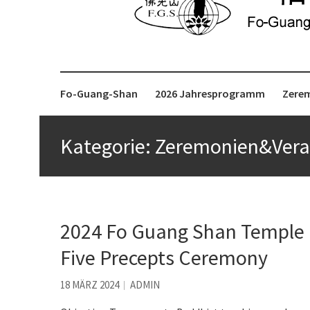
Fo-Guang-Shan-Tempel, Berlin e.V.
柏林佛光山
Fo-Guang-Shan
2026 Jahresprogramm
Zere
Kategorie:
Zeremonien&Vera
2024 Fo Guang Shan Temple B
Five Precepts Ceremony
18 MÄRZ 2024
ADMIN