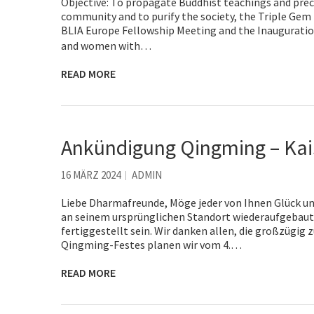
Objective: To propagate Buddhist teachings and prec
community and to purify the society, the Triple Gem
BLIA Europe Fellowship Meeting and the Inaugurati
and women with…
READ MORE
Ankündigung Qingming – Kai
16 MÄRZ 2024
ADMIN
Liebe Dharmafreunde, Möge jeder von Ihnen Glück und
an seinem ursprünglichen Standort wiederaufgebaut.
fertiggestellt sein. Wir danken allen, die großzügig
Qingming-Festes planen wir vom 4.…
READ MORE