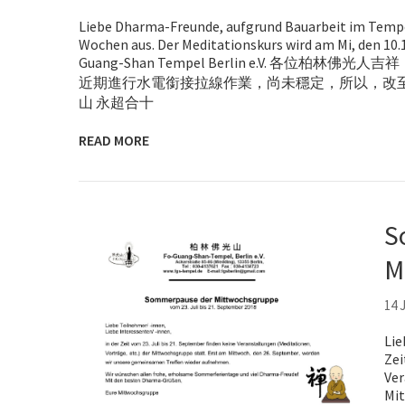
Liebe Dharma-Freunde, aufgrund Bauarbeit im Tempel
Wochen aus. Der Meditationskurs wird am Mi, den 10.1
Guang-Shan Tempel Berlin e.V. 各位柏
近期進行水電銜接拉線作業，尚未穩定，所以，改至1
山 永超合十
READ MORE
S
M
14 
Lie
Zei
Ver
Mit