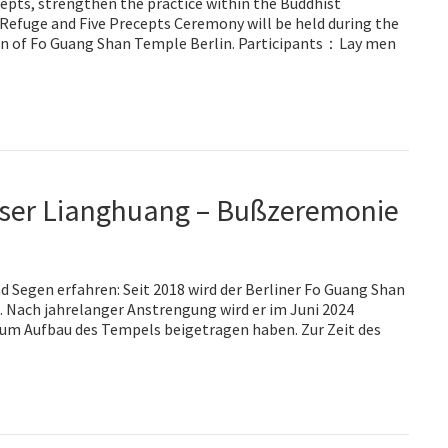
epts, strengthen the practice within the Buddhist
 Refuge and Five Precepts Ceremony will be held during the
on of Fo Guang Shan Temple Berlin. Participants：Lay men
ser Lianghuang – Bußzeremonie
 Segen erfahren: Seit 2018 wird der Berliner Fo Guang Shan
 Nach jahrelanger Anstrengung wird er im Juni 2024
 zum Aufbau des Tempels beigetragen haben. Zur Zeit des