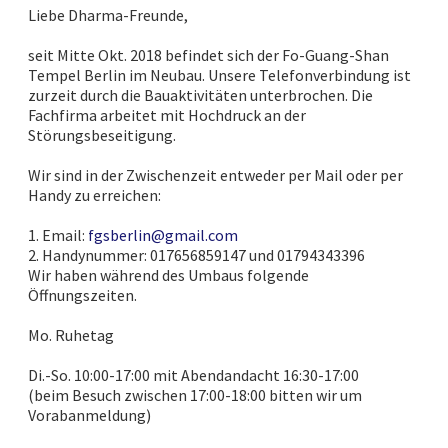
Liebe Dharma-Freunde
,
se
it Mitte Okt.
2018 befindet sich der Fo-Guang-Shan
Temp
e
l Berlin im Neubau. Unsere Telefonverbindung ist
zurzeit d
urch die Bauakti
vitäten unterbrochen. Die
Fachfirma arbeitet mit Hochdruck an der
Störungsbeseitigung.
Wir sind in der Zwischenzeit entweder per Mail oder per
Handy zu erreichen:
1.
Email:
fgsberlin@gmail.com
2.
Handynummer:
017656859147
und
01794343396
Wir haben w
ährend des Umbaus
folgende
Öffnungszeiten.
Mo.
Ruhetag
Di.-So.
10:00-17:00 mit
Abendandacht 16:30-17:00
(beim Besuch zwischen 17:00-18:00 bitten wir um
Vorabanmeldung)