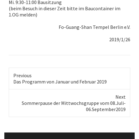
Mi.
9:30-11:00 Bausitzung
(beim Besuch in dieser Zeit bitte im Baucontainer im
1.OG melden)
Fo-Guang-Shan Tempel Berlin e.V.
2019/1/
26
Previous
Previous
Das Programm von Januar und Februar 2019
post:
Next
Next
Sommerpause der Mittwochsgruppe vom 08.Juli-
post:
06.September2019