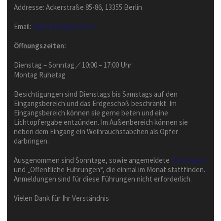
Addresse: Ackerstraße 85-86, 13355 Berlin
Email:
fgsberlin@gmail.com
Öffnungszeiten:
Dienstag – Sonntag／10:00 – 17:00 Uhr
Montag Ruhetag
Besichtigungen sind Dienstags bis Samstags auf den
Eingangsbereich und das Erdgeschoß beschränkt. Im
Eingangsbereich können sie gerne beten und eine
Lichtopfergabe entzünden. Im Außenbereich können sie
neben dem Eingang ein Weihrauchstäbchen als Opfer
darbringen.
Ausgenommen sind Sonntage, sowie angemeldete
Führungen
und „Öffentliche Führungen“, die einmal im Monat stattfinden.
Anmeldungen sind für diese Führungen nicht erforderlich.
Vielen Dank für Ihr Verständnis