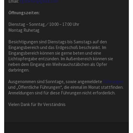
Email:
fgsberlin@gmail.com
Öffnungszeiten:
Dienstag – Sonntag／10:00 – 17:00 Uhr
Montag Ruhetag
Besichtigungen sind Dienstags bis Samstags auf den
Eingangsbereich und das Erdgeschoß beschränkt. Im
Eingangsbereich können sie gerne beten und eine
Lichtopfergabe entzünden. Im Außenbereich können sie
neben dem Eingang ein Weihrauchstäbchen als Opfer
darbringen.
Ausgenommen sind Sonntage, sowie angemeldete
Führungen
und „Öffentliche Führungen“, die einmal im Monat stattfinden.
Anmeldungen sind für diese Führungen nicht erforderlich.
Vielen Dank für Ihr Verständnis