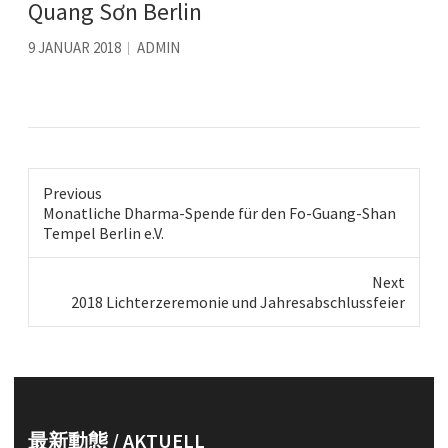
Quang Sơn Berlin
9 JANUAR 2018
ADMIN
Previous
Previous
Monatliche Dharma-Spende für den Fo-Guang-Shan
post:
Tempel Berlin e.V.
Next
Next
2018 Lichterzeremonie und Jahresabschlussfeier
post:
最新動態 / AKTUELL