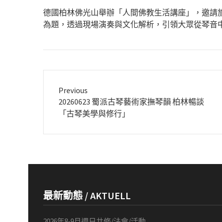
德國柏林佛光山舉辦「人間佛教生活講座」，邀請
為題，透過現場演奏與文化解析，引領大眾從琴音
Previous
Previous
20260623 蜀派古琴藝術家撫琴韻 柏林暢談
post:
「古琴美學與修行」
最新動態 / AKTUELL
2026年8-9月週日共修/法會/活動