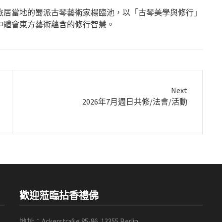
旅居當地的蜀派古琴藝術家楊臨池，以「古琴美學與修行」
中體會東方藝術蘊含的修行智慧。
Next
Next
2026年7月週日共修/法會/活動
post:
歡迎蒞臨拈香禮佛
地址：Ackerstraße 85-86, 13355 Berlin