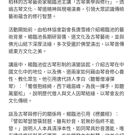
柏林的古琴藝術家楊臨池主講「古琴美學與修行」，透
過古琴文化、琴道精神與現場演奏，引領大眾認識傳統
藝術蘊含的修行智慧。
活動開始前，由柏林協會副會長唐雪峰介紹楊臨池的藝
術背景。楊臨池長期研習儒、道文化及古琴藝術，並與
佛光山結下深厚法緣，多次受邀於佛堂演出，以琴音傳
遞東方文化之美。
講座中，楊臨池從古琴形制的演變談起，介紹古琴在中
國文化中的地位，以及佛、道兩家如何藉由琴音修心養
性、教化眾生。他引用唐代詩人李白〈聽蜀僧濬彈
琴〉：「蜀僧抱綠綺，西下峨眉峰。為我一揮手，如聽
萬壑松」，說明歷代僧人與文人因琴結緣、以琴會友的
文化傳統。
談及古琴與修行的關係時，楊臨池引用《楞嚴經》：
「譬如琴瑟箜篌琵琶，雖有妙音，若無妙指終不能
發。」說明人人本具清淨本性，如同琴具妙音潛能，唯