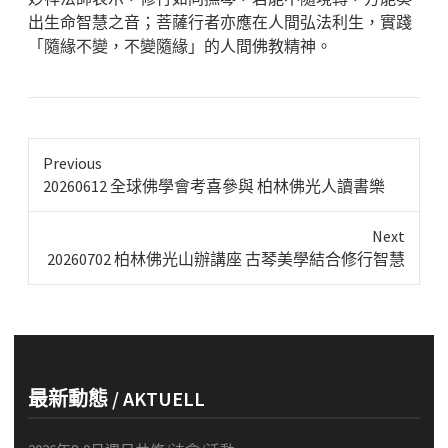
出生命智慧之音；菩薩行者亦應在人間弘法利生，實踐
「隨緣不變，不變隨緣」的人間佛教精神。
Previous
Previous
20260612 全球佛學會考喜參與 柏林佛光人讀書樂
post:
Next
Next
20260702 柏林佛光山辦講座 古琴美學結合修行智慧
post:
最新動態 / AKTUELL