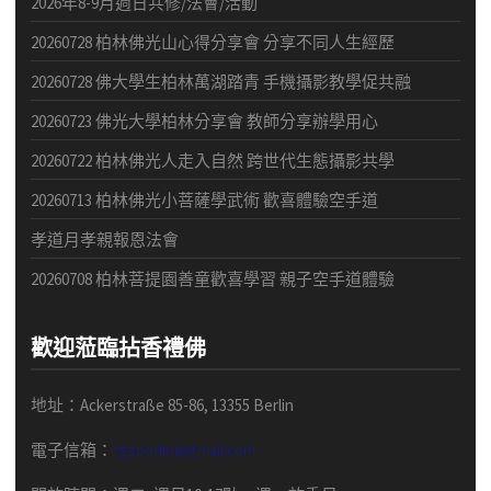
2026年8-9月週日共修/法會/活動
20260728 柏林佛光山心得分享會 分享不同人生經歷
20260728 佛大學生柏林萬湖踏青 手機攝影教學促共融
20260723 佛光大學柏林分享會 教師分享辦學用心
20260722 柏林佛光人走入自然 跨世代生態攝影共學
20260713 柏林佛光小菩薩學武術 歡喜體驗空手道
孝道月孝親報恩法會
20260708 柏林菩提園善童歡喜學習 親子空手道體驗
歡迎蒞臨拈香禮佛
地址：Ackerstraße 85-86, 13355 Berlin
電子信箱：
fgsberlin@gmail.com