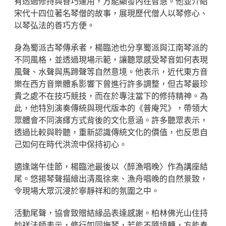
有透過修持與善巧運用，方能顯發內在智慧。他並介紹
宋代十四位著名琴僧的故事，展現歷代僧人以琴修心、
以琴弘法的善巧方便。
身為蜀派古琴傳承者，楊臨池也分享蜀派與江南琴派的
不同風格，並透過現場示範，讓聽眾感受琴音如何表現
風聲、水聲與馬蹄聲等自然意境。他表示，近代東方音
樂在西方音樂體系影響下曾進行許多調整，但古琴最珍
貴之處不在技巧競技，而在於專注當下的修持精神。為
此，他特別演奏傳統與現代版本的《普庵咒》，帶領大
眾體會不同演繹方式背後的文化意涵。許多聽眾表示，
透過比較與聆聽，重新認識傳統文化的價值，也反思自
己如何在時代洪流中保持初心。
適逢端午佳節，楊臨池最後以〈醉漁唱晚〉作為講座結
尾。悠揚琴聲描繪出清風徐來、漁舟唱晚的自然景致，
令現場大眾沉浸於寧靜祥和的氛圍之中。
活動尾聲，協會致贈結緣品表達感謝。柏林佛光山住持
妙祥法師表示，修行如同撫琴，若能不隨境轉，方能奏