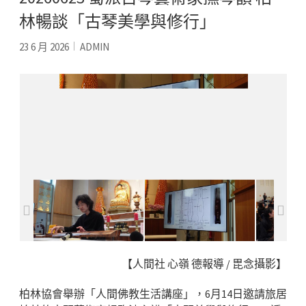
林暢談「古琴美學與修行」
23 6 月 2026
ADMIN
古琴演奏家楊臨池解說古琴的構造
【人間社 心嶺 德報導 / 毘念攝影】
柏林協會舉辦「人間佛教生活講座」，6月14日邀請旅居