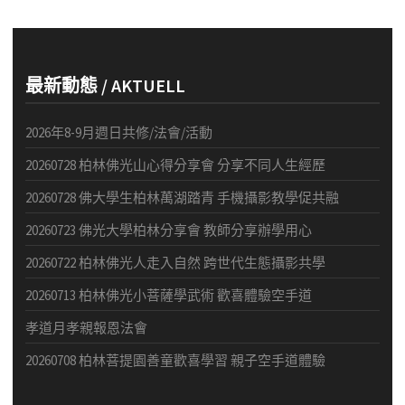
最新動態 / AKTUELL
2026年8-9月週日共修/法會/活動
20260728 柏林佛光山心得分享會 分享不同人生經歷
20260728 佛大學生柏林萬湖踏青 手機攝影教學促共融
20260723 佛光大學柏林分享會 教師分享辦學用心
20260722 柏林佛光人走入自然 跨世代生態攝影共學
20260713 柏林佛光小菩薩學武術 歡喜體驗空手道
孝道月孝親報恩法會
20260708 柏林菩提園善童歡喜學習 親子空手道體驗