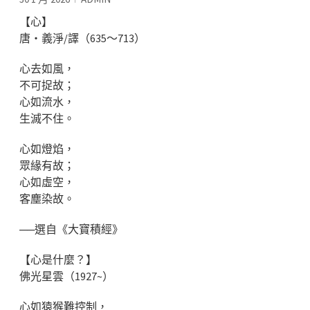
【心】
唐‧義淨/譯（635～713）
心去如風，
不可捉故；
心如流水，
生滅不住。
心如燈焰，
眾緣有故；
心如虛空，
客塵染故。
──選自《大寶積經》
【心是什麼？】
佛光星雲（1927~）
心如猿猴難控制，