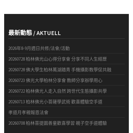
最新動態 / AKTUELL
2026年8-9月週日共修/法會/活動
20260728 柏林佛光山心得分享會 分享不同人生經歷
20260728 佛大學生柏林萬湖踏青 手機攝影教學促共融
20260723 佛光大學柏林分享會 教師分享辦學用心
20260722 柏林佛光人走入自然 跨世代生態攝影共學
20260713 柏林佛光小菩薩學武術 歡喜體驗空手道
孝道月孝親報恩法會
20260708 柏林菩提園善童歡喜學習 親子空手道體驗