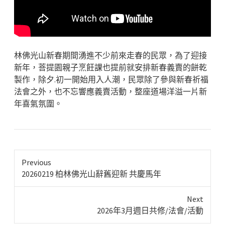
林佛光山新春期間湧進不少前來走春的民眾，為了迎接
新年，菩提園親子烹飪課也提前就安排新春義賣的餅乾
製作，除夕.初一開始用入人潮，民眾除了參與新春祈福
法會之外，也不忘響應義賣活動，整座道場洋溢一片新
年喜氣氛圍。
Previous
Previous
20260219 柏林佛光山辭舊迎新 共慶馬年
post:
Next
Next
2026年3月週日共修/法會/活動
post: