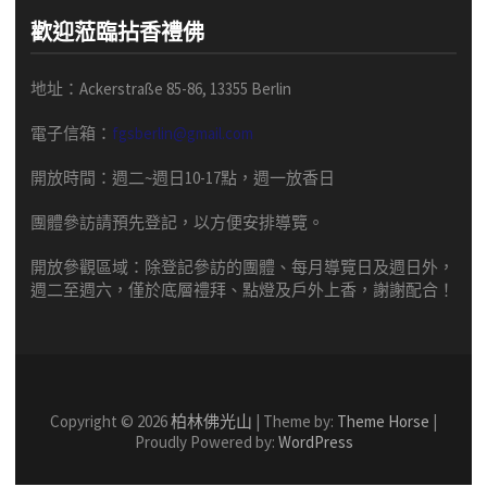
歡迎蒞臨拈香禮佛
地址：Ackerstraße 85-86, 13355 Berlin
電子信箱：
fgsberlin@gmail.com
開放時間
：
週二
~
週日
10-17
點，
週一放香日
團體
參訪請預先
登記，以方便安排導
覽
。
開放參觀區域：
除登記參訪的團體、每月導覽日及週日外，
週二至週六，僅於底層禮拜、點燈及戶外上香，謝謝配合！
Copyright © 2026
柏林佛光山
| Theme by:
Theme Horse
|
Proudly Powered by:
WordPress