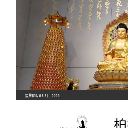
星期四, 6 8 月 , 2026