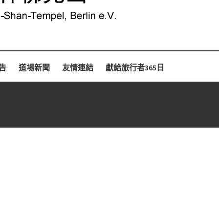
告
道場新聞
友情連結
獻給旅行者365日