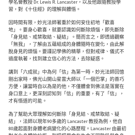
學名譽教授 Dr. Lewis R. Lancaster，以及他跟隨教授學
習，對《十住經》的理解與體悟。
因時間有限，妙光法師著重於如何安住初地「歡喜
地」。要身心歡喜，就要認識如何斷除煩惱，即先斷除
「身見結、戒禁取結、疑結」。簡而言之，即透過觀察
「無我」，了解由五蘊組成的身體隨時在變化，由此解
脫身見的煩惱。要謹記學佛的精華，但對戒律、儀式不
過度執著，找到建立信心的方法，去除疑惑。
講到「六成就」中為何「信」為第一時，妙光法師回憶
剛出家時，佛光山開山星雲大師以「一個巴掌」的善巧
方便，讓當時自以為是的他，不僅體會到佛法是落實在
身口意上，更深刻認知到「信」的重要，有了「信」，
才有悟道的可能。
為了幫助大眾理解如何斷除「身見結、戒禁取結、疑
結」，法師以現年90多歲的 Lancaster 教授為例，他自
80歲起面對身體老病變化的心路歷程。Lancaster 由最初