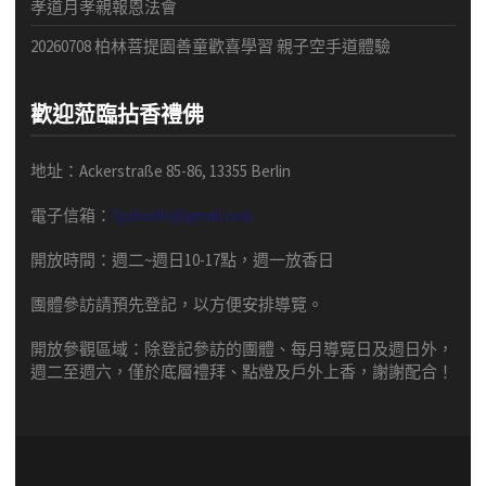
孝道月孝親報恩法會
20260708 柏林菩提園善童歡喜學習 親子空手道體驗
歡迎蒞臨拈香禮佛
地址：Ackerstraße 85-86, 13355 Berlin
電子信箱：
fgsberlin@gmail.com
開放時間
：
週二
~
週日
10-17
點，
週一放香日
團體
參訪請預先
登記，以方便安排導
覽
。
開放參觀區域：
除登記參訪的團體、每月導覽日及週日外，
週二至週六，僅於底層禮拜、點燈及戶外上香，謝謝配合！