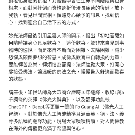
對老化身體的抗拒，到慢慢學會在生命不同階段與色身
相處。面對因摔倒而脊椎骨折後漫長痛苦的復健，放下
我執，看見世間實相。傾聽身心給予的訊息，找到信
心，找到適合自己活下去的方式。
妙光法師最後引用星雲大師的開示，提出「初地菩薩如
何隨時讓身心具足歡喜？」這份歡喜，並非來自見到事
物時的愉悅，而是來自不斷面對困難、去除困難，減少
恐懼與顛倒夢想的智慧。成佛與歡喜來自轉換的力量，
要能轉苦為樂、轉煩惱為菩提。法師勉勵大眾，打開心
扉接受佛法，讓溫暖的佛法之光，慢慢帶入舒適而歡喜
的狀態。
講座後，知悅法師為大眾簡介歷時10年翻譯、收錄1萬5
千詞條的英譯《佛光大辭典》，以及翻譯功能較
ChatGPT、DeepL等更勝一籌的 Fo Guang AI（佛光人工
智能）。對於佛光人工智能精準且涵蓋英、德、法、義
等多語種的翻譯功能，現場大眾嘖嘖稱讚，對人間佛教
在海外的傳播更充滿了希望與信心。