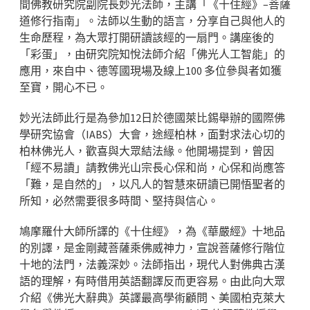
間佛教研究院副院長妙光法師，主講「《十住經》–菩薩
道修行指南」。法師以生動的語言，分享自己與他人的
生命歷程，為大眾打開研讀該經的一扇門。講座後的
「彩蛋」，由研究院知悅法師介紹「佛光人工智能」的
應用，來自中、德等國現場及線上100 多位參與者如獲
至寶，開心不已。
妙光法師此行是為參加12日於德國萊比錫舉辦的國際佛
學研究協會（IABS）大會，途經柏林，面對求法心切的
柏林佛光人，歡喜與大眾結法緣。他開場提到，曾因
「經不易讀」請教佛光山宗長心保和尚，心保和尚應答
「難，是自然的」，以凡人的智慧來研讀已開悟聖者的
所知，必然需要很多時間、堅持與信心。
鳩摩羅什大師所譯的《十住經》，為《華嚴經》十地品
的別譯，是金剛藏菩薩乘佛威神力，宣說菩薩修行階位
十地的法門，法義深妙。法師指出，現代人對佛典古漢
語的理解，有時借用英語翻譯反而更容易。由此向大眾
介紹《佛光大辭典》英譯最高學術顧問、美國柏克萊大