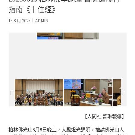
指南《十住經》
13 8 月 2025
ADMIN
妙光法師講解《十住經》內
容，並配合中英雙語簡報輔
助教學
【人間社 普琳報導】
柏林佛光山8月8日晚上，大殿燈光通明，禮請佛光山人