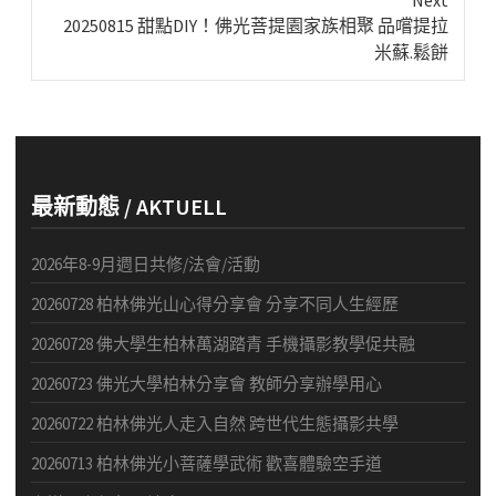
Next
20250815 甜點DIY！佛光菩提園家族相聚 品嚐提拉
post:
米蘇.鬆餅
最新動態 / AKTUELL
2026年8-9月週日共修/法會/活動
20260728 柏林佛光山心得分享會 分享不同人生經歷
20260728 佛大學生柏林萬湖踏青 手機攝影教學促共融
20260723 佛光大學柏林分享會 教師分享辦學用心
20260722 柏林佛光人走入自然 跨世代生態攝影共學
20260713 柏林佛光小菩薩學武術 歡喜體驗空手道