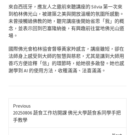
來自西班牙，應友人之邀前來聽講座的 Silvia 第一次來
到柏林佛光山，被建築之美與開放溫暖的氛圍所感動。
未曾接觸過佛教的她，聽完講座後開始省思「我」的概
念，並表示回到巴塞隆納後，有興趣前往當地佛光山道
場。
國際佛光會柏林協會督導黃家羚感言，講座雖短，卻在
法師身上感受到大師的智慧與慈悲，尤其是講到大師用
善巧方便詮釋「信」的環節時，給她很多啟發。她也感
謝學到 AI 的使用方法，收穫滿滿、法喜滿滿。
Previous
Previous
20250806 蔬食工作坊開課 佛光大學蔬食系同學手把
post:
手教學
Next