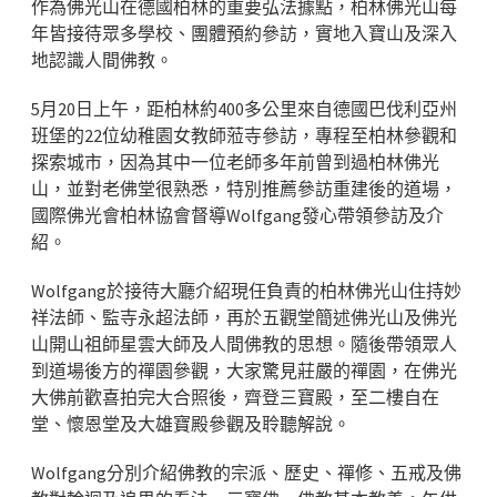
作為佛光山在德國柏林的重要弘法據點，柏林佛光山每
年皆接待眾多學校、團體預約參訪，實地入寶山及深入
地認識人間佛教。
5月20日上午，距柏林約400多公里來自德國巴伐利亞州
班堡的22位幼稚園女教師蒞寺參訪，專程至柏林參觀和
探索城市，因為其中一位老師多年前曾到過柏林佛光
山，並對老佛堂很熟悉，特別推薦參訪重建後的道場，
國際佛光會柏林協會督導Wolfgang發心帶領參訪及介
紹。
Wolfgang於接待大廳介紹現任負責的柏林佛光山住持妙
祥法師、監寺永超法師，再於五觀堂簡述佛光山及佛光
山開山祖師星雲大師及人間佛教的思想。隨後帶領眾人
到道場後方的禪園參觀，大家驚見莊嚴的禪園，在佛光
大佛前歡喜拍完大合照後，齊登三寶殿，至二樓自在
堂、懷恩堂及大雄寶殿參觀及聆聽解說。
Wolfgang分別介紹佛教的宗派、歷史、禪修、五戒及佛