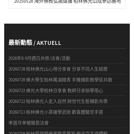
20250528 海外佛教弘揚遠播 柏林佛光山成參訪勝地
post:
最新動態 / AKTUELL
2026年8-9月週日共修/法會/活動
20260728 柏林佛光山心得分享會 分享不同人生經歷
20260728 佛大學生柏林萬湖踏青 手機攝影教學促共融
20260723 佛光大學柏林分享會 教師分享辦學用心
20260722 柏林佛光人走入自然 跨世代生態攝影共學
20260713 柏林佛光小菩薩學武術 歡喜體驗空手道
孝道月孝親報恩法會
20260708 柏林菩提園善童歡喜學習 親子空手道體驗