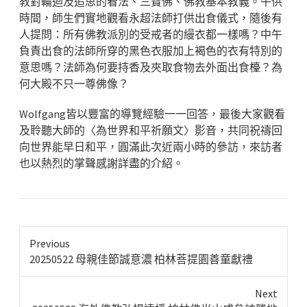
教對輪迴及追思的看法、三寶佛、佛教基本教義。午供
時間，師生們實地觀看永超法師打供出食儀式，隨後有
人提問：所有佛教派別的受戒者的縵衣都一樣嗎？中午
負責出食的法師所穿的黑色衣服加上褐色的衣有特別的
意思嗎？法師為何要持香及夾取食物去外面出食檯？為
何大殿不只一尊佛像？
Wolfgang皆以豐富的導覽經驗一一回答，最後大家觀看
及聆聽大師的〈為世界和平祈願文〉影音，共同祝禱回
向世界能早日和平，圓滿此次近兩小時的參訪，來訪者
也以熱烈的掌聲感謝詳盡的介紹。
Previous
Previous
20250522 母親佳節誠意濃 柏林菩提園善童獻禮
post:
Next
Next