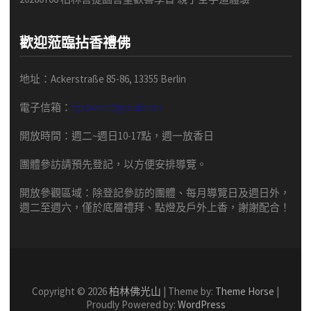
歡迎蒞臨拈香禮佛
地址：Ackerstraße 85-86, 13355 Berlin
電子信箱：
fgsberlin@gmail.com
開放時間
：
週二
~
週日
10-17
點，
週一放香日
團體
參訪請預先
登記，以方便安排導
覽
。
開放參觀區域：
除登記參訪的團體、每月導覽日及週日外，
週二至週六，僅於底層禮拜、點燈及戶外上香，謝謝配合！
Copyright © 2026
柏林佛光山
| Theme by:
Theme Horse
|
Proudly Powered by:
WordPress