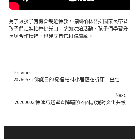
為了讓孩子有機會親近佛教，德國柏林菩提園家長帶著
孩子們走進柏林佛光山，參加烘焙活動，孩子們學習分
享與合作精神，也建立自信和歸屬感。
Previous
Previous
20260531 佛誕日的祝福 柏林小菩薩在祈願中茁壯
post:
Next
Next
20260603 佛誕巧遇聖靈降臨節 柏林展現跨文化共融
post: