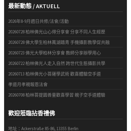
最新動態 / AKTUELL
2026年8-9月週日共修/法會/活動
20260728 柏林佛光山心得分享會 分享不同人生經歷
20260728 佛大學生柏林萬湖踏青 手機攝影教學促共融
20260723 佛光大學柏林分享會 教師分享辦學用心
20260722 柏林佛光人走入自然 跨世代生態攝影共學
20260713 柏林佛光小菩薩學武術 歡喜體驗空手道
孝道月孝親報恩法會
20260708 柏林菩提園善童歡喜學習 親子空手道體驗
歡迎蒞臨拈香禮佛
地址：Ackerstraße 85-86, 13355 Berlin