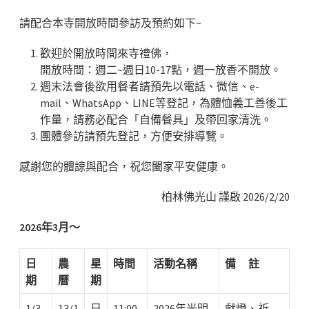
請配合本寺開放時間參訪及預約如下~
歡迎於開放時間來寺禮佛，
開放時間：週二~週日10-17點，週一放香不開放。
週末法會後欲用餐者請預先以電話、微信、e-
mail、WhatsApp、LINE等登記，為體恤義工善後工
作量，
請務必配合「自備餐具」及帶回家清洗。
團體參訪請預先登記，方便安排導覽。
感謝您的體諒與配合，祝您闔家平安健康。
柏林佛光山 謹啟 2026/2/20
2026年3月～
日
農
星
時間
活動名稱
備 註
期
曆
期
1/3
13/1
日
11:00-
2026年光明
獻燈、祈