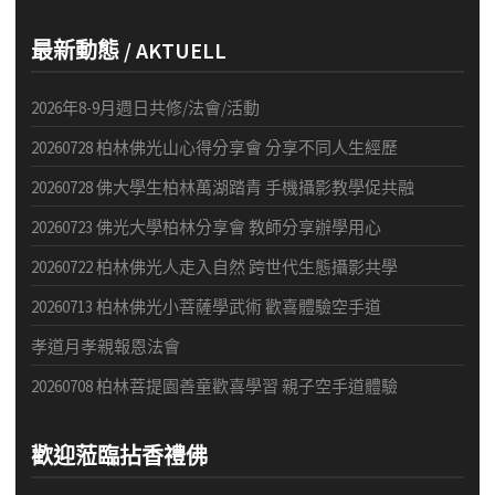
最新動態 / AKTUELL
2026年8-9月週日共修/法會/活動
20260728 柏林佛光山心得分享會 分享不同人生經歷
20260728 佛大學生柏林萬湖踏青 手機攝影教學促共融
20260723 佛光大學柏林分享會 教師分享辦學用心
20260722 柏林佛光人走入自然 跨世代生態攝影共學
20260713 柏林佛光小菩薩學武術 歡喜體驗空手道
孝道月孝親報恩法會
20260708 柏林菩提園善童歡喜學習 親子空手道體驗
歡迎蒞臨拈香禮佛