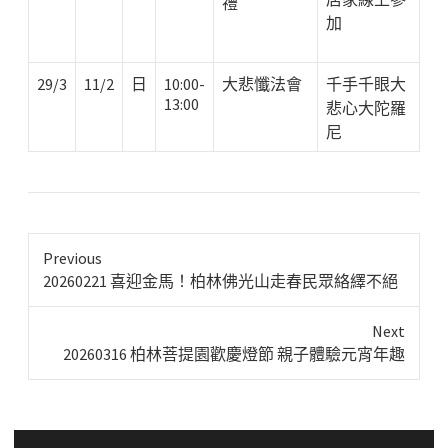
禮
加
29/3
11/2
日
10:00
-
大悲懺法會
千手千眼大
13:00
悲心大陀羅
尼
Previous
Previous
20260221 喜迎金馬！柏林佛光山走春民眾絡繹不絕
post:
Next
Next
20260316 柏林菩提園歡慶燈節 親子體驗元宵年趣
post: