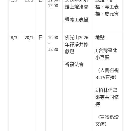
13:00
燈上燈法會
福、義工表
揚、慶元宵
暨義工表揚
8/3
20/1
日
10:00
佛光山2026
地點：
–
年禪淨共修
12:30
1.台灣臺北
獻燈
小巨蛋
祈福法會
（人間衛視
BLTV直播）
2.柏林信眾
來寺共同修
持
（宣讀點燈
文疏）