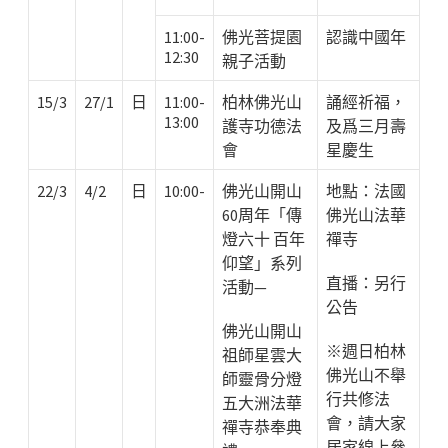
11:00-
佛光菩提園
認識中國年
12:30
親子活動
15/3
27/1
日
11:00-
柏林佛光山
誦經祈福，
13:00
護寺功德法
及爲三月壽
會
星慶生
22/3
4/2
日
10:00-
佛光山開山
地點：法國
60周年「傳
佛光山法華
燈六十 百年
禪寺
仰望」系列
直播：另行
活動—
公告
佛光山開山
※週日柏林
祖師星雲大
佛光山
不舉
師靈骨分燈
行
共修法
五大洲法華
會，請大家
禪寺恭奉典
居家線上參