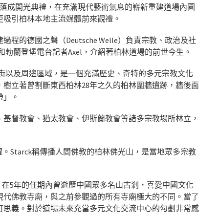
大落成開光典禮，在充滿現代藝術氣息的嶄新重建道場內圓
更吸引柏林本地主流媒體前來觀禮。
德國之聲（Deutsche Welle）負責宗教、政治及社
禮的柏林和勃蘭登堡電台記者Axel，介紹著柏林道場的前世今生。
e阿克斯大街以及周邊區域，是一個充滿歷史、奇特的多元宗教文化
樹立著曾割斷東西柏林28年之久的柏林圍牆遺跡，牆後面
帶」。
、基督教會、猶太教會、伊斯蘭教會等諸多宗教場所林立，
躍。Starck稱傳播人間佛教的柏林佛光山，是當地眾多宗教
loff，在5年的任期內曾遊歷中國眾多名山古剎，喜愛中國文化
現代佛教寺廟，與之前參觀過的所有寺廟極大的不同。當了
可思義。對於道場未來充當多元文化交流中心的勾劃非常感