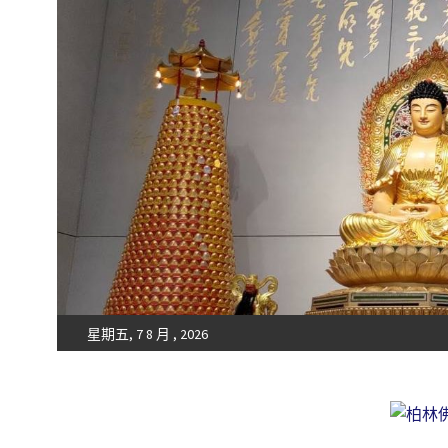
星期五, 7 8 月 , 2026
Fo-Guang-Shan-Tempel, Berlin e.V.