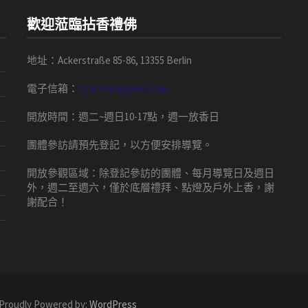
歡迎蒞臨拈香禮佛
地址：Ackerstraße 85-86, 13355 Berlin
電子信箱：
fgsberlin@gmail.com
開放時間
：
週二
~
週日
10-17
點，
週一放香日
團體
參訪請預先
登記，以方便安排導
覽
。
開放參觀區域：
除登記參訪的團體、每月導覽日及週日
外，週二至週六，僅於底層禮拜、點燈及戶外上香，謝
謝配合！
 Proudly Powered by:
WordPress