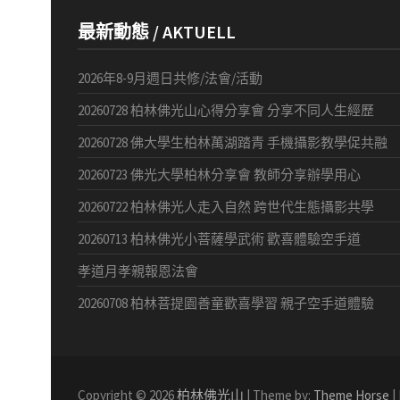
最新動態 / AKTUELL
2026年8-9月週日共修/法會/活動
20260728 柏林佛光山心得分享會 分享不同人生經歷
20260728 佛大學生柏林萬湖踏青 手機攝影教學促共融
20260723 佛光大學柏林分享會 教師分享辦學用心
20260722 柏林佛光人走入自然 跨世代生態攝影共學
20260713 柏林佛光小菩薩學武術 歡喜體驗空手道
孝道月孝親報恩法會
20260708 柏林菩提園善童歡喜學習 親子空手道體驗
Copyright © 2026
柏林佛光山
| Theme by:
Theme Horse
|