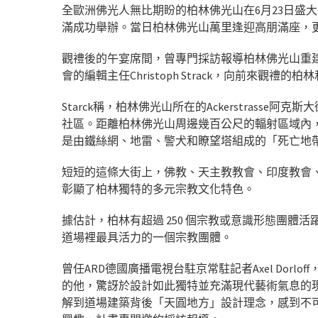
全歐洲佛光人無比期盼的柏林佛光山在6月23日盛
滿成功舉辦。當日柏林佛光山萬里逢迎高朋滿座，
觀禮後的午宴席間，曾專門採訪報導柏林佛光山重建過程的
會的編輯主任Christoph Strack，向前來觀
Starck稱，柏林佛光山所在的Ackerstrass
社區。距離柏林佛光山周邊幾百公尺的輻射區域內，
是由鐵絲網、地雷、警犬和瞭望塔組成的「死亡地
短短的這條大街上，佛教、天主教教會、印度教會
彰顯了柏林獨特的多元宗教文化特色。
據估計，柏林有超過 250 個宗教或意識形態團體活
道場裡最具活力的一個宗教團體。
曾任ARD德國廣播電視台駐京常駐記者Axel Dor
的他，驚訝於設計如此獨特並充滿現代藝術氣息的
解到道場建築背後「天圓地方」設計理念，感到不