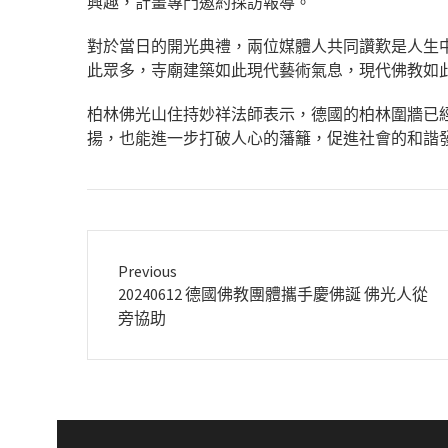
興趣，計畫專門邀約採訪報導。
對於當日的開光典禮，兩位媒體人共同讚歎是人生
此眾多，寺廟建築如此現代藝術氣息，現代佛教如
柏林佛光山住持妙祥法師表示，德國的柏林圍牆已
揚，也能進一步打破人心的藩籬，促進社會的和諧
Previous
Previous
20240612 德國佛教團體攜手慶佛誕 佛光人從
post:
旁協助