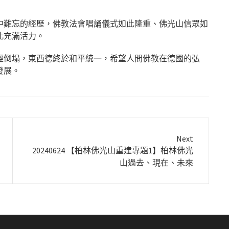
中難忘的經歷，佛教法會唱誦儀式如此隆重、佛光山信眾如
此充滿活力。
經倒塌，東西德終於和平統一，希望人間佛教在德國的弘
發展。
Next
Next
20240624 【柏林佛光山重建專題1】柏林佛光
post:
山過去、現在、未來