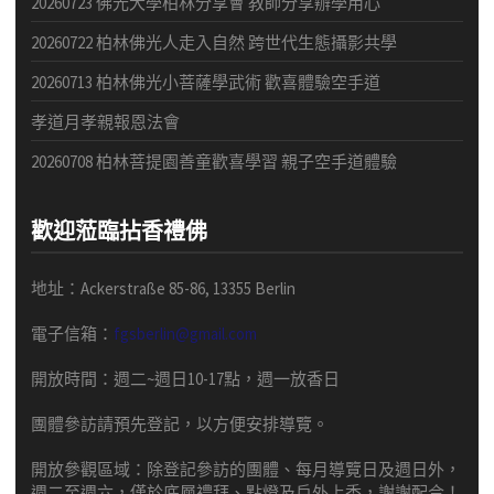
20260723 佛光大學柏林分享會 教師分享辦學用心
20260722 柏林佛光人走入自然 跨世代生態攝影共學
20260713 柏林佛光小菩薩學武術 歡喜體驗空手道
孝道月孝親報恩法會
20260708 柏林菩提園善童歡喜學習 親子空手道體驗
歡迎蒞臨拈香禮佛
地址：Ackerstraße 85-86, 13355 Berlin
電子信箱：
fgsberlin@gmail.com
開放時間
：
週二
~
週日
10-17
點，
週一放香日
團體
參訪請預先
登記，以方便安排導
覽
。
開放參觀區域：
除登記參訪的團體、每月導覽日及週日外，
週二至週六，僅於底層禮拜、點燈及戶外上香，謝謝配合！