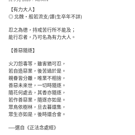
【有力大人】
◎ 北魏‧般若流支/譯(生卒年不詳)
忍之為德，持戒苦行所不能及；
能行忍者，乃可名為有力大人。
【善惡隨逐】
火刀怨毒等，雖害猶可忍，
若自造惡業，後苦過於是。
親眷皆分離，唯業不相捨，
善惡未來世，一切時隨逐。
隨花何處去，其香亦隨逐，
若作善惡業，隨逐亦如是。
眾鳥依樹林，旦去暮還集，
眾生亦如是，後時還合會。
──選自《正法念處經》