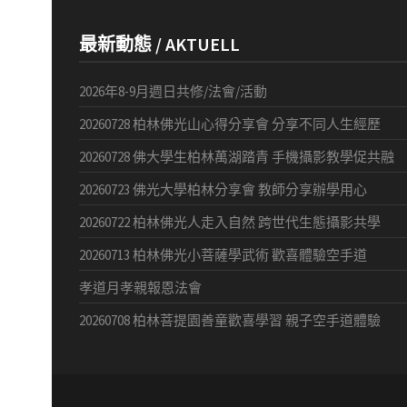
最新動態 / AKTUELL
2026年8-9月週日共修/法會/活動
20260728 柏林佛光山心得分享會 分享不同人生經歷
20260728 佛大學生柏林萬湖踏青 手機攝影教學促共融
20260723 佛光大學柏林分享會 教師分享辦學用心
20260722 柏林佛光人走入自然 跨世代生態攝影共學
20260713 柏林佛光小菩薩學武術 歡喜體驗空手道
孝道月孝親報恩法會
20260708 柏林菩提園善童歡喜學習 親子空手道體驗