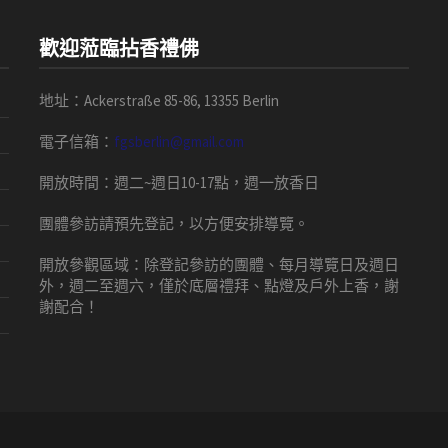
歡迎蒞臨拈香禮佛
地址：Ackerstraße 85-86, 13355 Berlin
電子信箱：
fgsberlin@gmail.com
開放時間
：
週二
~
週日
10-17
點，
週一放香日
團體
參訪請預先
登記，以方便安排導
覽
。
開放參觀區域：
除登記參訪的團體、每月導覽日及週日
外，週二至週六，僅於底層禮拜、點燈及戶外上香，謝
謝配合！