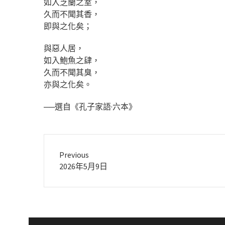
如入芝蘭之室，
久而不聞其香，
即與之化矣；
與惡人居，
如入鮑魚之肆，
久而不聞其臭，
亦與之化矣。
──選自《孔子家語·六本》
Previous
Previous
2026年5月9日
post: