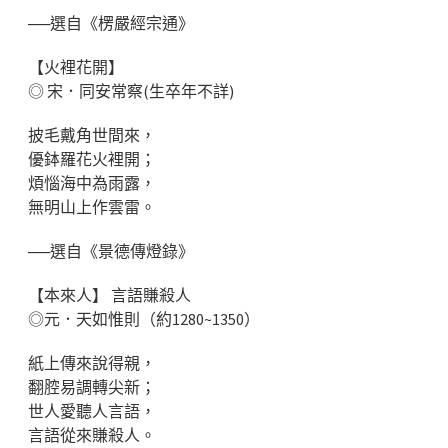
──選自《楞嚴經宗通》
【火裡花開】
◎ 宋．同安常察(生卒年不詳)
披毛戴角世間來，
優鉢羅花火裡開；
煩惱海中為雨露，
無明山上作雲雷。
──選自《景德傳燈錄》
【本來人】 言語賺殺人
◎元．天如惟則（約1280~1350）
紙上傳來說得親，
翻腔易調轉尖新；
世人愛聽人言語，
言語從來賺殺人。