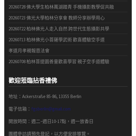
20260728 佛大學生柏林萬湖踏青 手機攝影教學促共融
20260723 佛光大學柏林分享會 教師分享辦學用心
20260722 柏林佛光人走入自然 跨世代生態攝影共學
20260713 柏林佛光小菩薩學武術 歡喜體驗空手道
孝道月孝親報恩法會
20260708 柏林菩提園善童歡喜學習 親子空手道體驗
歡迎蒞臨拈香禮佛
地址：Ackerstraße 85-86, 13355 Berlin
電子信箱：
fgsberlin@gmail.com
開放時間
：
週二
~
週日
10-17
點，
週一放香日
團體
參訪請預先
登記，以方便安排導
覽
。