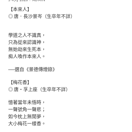
【本來人】
◎ 唐．長沙景岑（生卒年不詳）
學道之人不識真，
只為從來認識神，
無始劫來生死本，
痴人喚作本來人。
──選自《景德傳燈錄》
【梅花香】
◎ 唐‧孚上座（生卒年不詳）
憶著當年未悟時，
一聲號角一聲悲；
如今枕上無閒夢，
大小梅花一樣香。