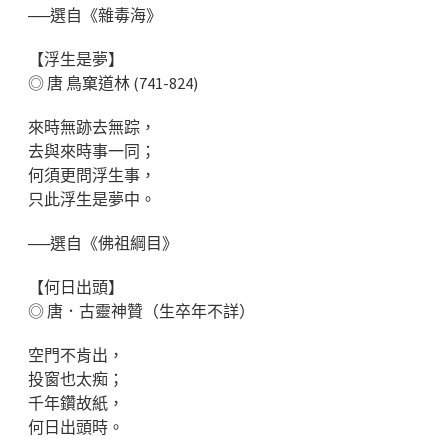
──選自《雜毒海》
【浮生是夢】
◎ 唐 鳥窠道林 (741-824)
來時無跡去無踪，
去與來時事一同；
何須更問浮生事，
只此浮生是夢中。
──選自《佛祖綱目》
【何日出頭】
◎ 唐．古靈神贊（生卒年不詳）
空門不肯出，
投窗也太痴；
千年鑽故紙，
何日出頭時。