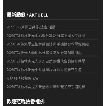
最新動態 / AKTUELL
2026年8-9月週日共修/法會/活動
20260728 柏林佛光山心得分享會 分享不同人生經歷
20260728 佛大學生柏林萬湖踏青 手機攝影教學促共融
20260723 佛光大學柏林分享會 教師分享辦學用心
20260722 柏林佛光人走入自然 跨世代生態攝影共學
20260713 柏林佛光小菩薩學武術 歡喜體驗空手道
孝道月孝親報恩法會
20260708 柏林菩提園善童歡喜學習 親子空手道體驗
歡迎蒞臨拈香禮佛