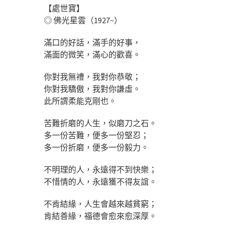
【處世寶】
◎ 佛光星雲（1927~）
滿口的好話，滿手的好事，
滿面的微笑，滿心的歡喜。
你對我無禮，我對你恭敬；
你對我驕傲，我對你謙虛。
此所謂柔能克剛也。
苦難折磨的人生，似磨刀之石。
多一份苦難，便多一份堅忍；
多一份折磨，便多一份毅力。
不明理的人，永遠得不到快樂；
不惜情的人，永遠獲不得友誼。
不肯結緣，人生會越來越貧窮；
肯結善緣，福德會愈來愈深厚。