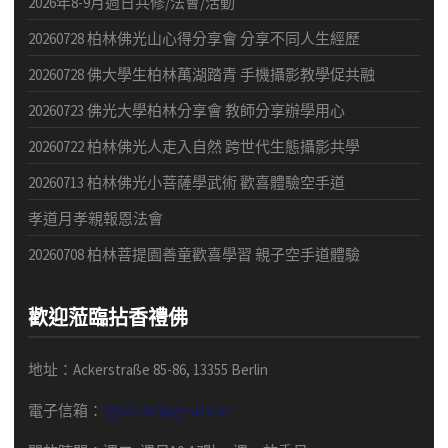
2026年8-9月週日共修/法會/活動
20260728 柏林佛光山心得分享會 分享不同人生經歷
20260728 佛大學生柏林萬湖踏青 手機攝影教學促共融
20260723 佛光大學柏林分享會 教師分享辦學用心
20260722 柏林佛光人走入自然 跨世代生態攝影共學
20260713 柏林佛光小菩薩學武術 歡喜體驗空手道
孝道月孝親報恩法會
20260708 柏林菩提園善童歡喜學習 親子空手道體驗
歡迎蒞臨拈香禮佛
地址：Ackerstraße 85-86, 13355 Berlin
電子信箱：
fgsberlin@gmail.com