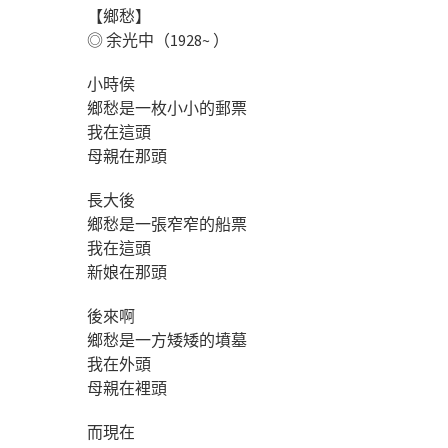
【鄉愁】
◎ 余光中（1928~ ）
小時侯
鄉愁是一枚小小的郵票
我在這頭
母親在那頭
長大後
鄉愁是一張窄窄的船票
我在這頭
新娘在那頭
後來啊
鄉愁是一方矮矮的墳墓
我在外頭
母親在裡頭
而現在