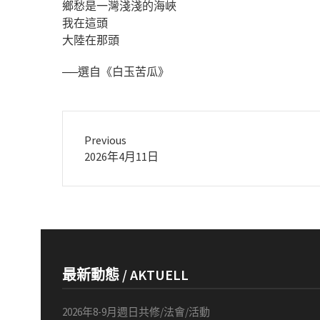
鄉愁是一灣淺淺的海峽
我在這頭
大陸在那頭
──選自《白玉苦瓜》
Previous
Previous
2026年4月11日
post:
最新動態 / AKTUELL
2026年8-9月週日共修/法會/活動