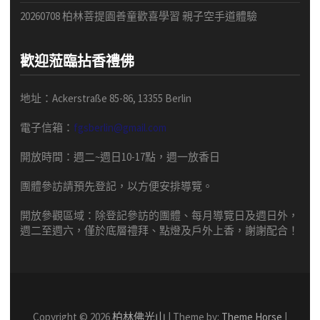
20260708 柏林菩提園善童歡喜學習 親子空手道體驗
歡迎蒞臨拈香禮佛
地址：Ackerstraße 85-86, 13355 Berlin
電子信箱：
fgsberlin@gmail.com
開放時間
：
週二
~
週日
10-17
點，
週一放香日
團體
參訪請預先
登記，以方便安排導
覽
。
開放參觀區域：
除登記參訪的團體、每月導覽日及週日外，
週二至週六，僅於底層禮拜、點燈及戶外上香，謝謝配合！
Copyright © 2026
柏林佛光山
| Theme by:
Theme Horse
|