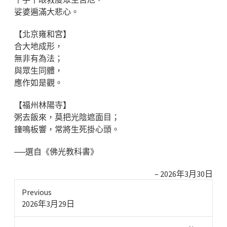
娑婆遍滿大悲心。
【北京雍和宮】
合大地成形，
無非有為法；
與眾生同體，
應作如是觀。
【福州林陽寺】
粥去飯來，莫把光陰遮面目；
鐘鳴板響，常將生死掛心頭。
──選自《佛光教科書》
2026年3月30日
Previous
Previous
2026年3月29日
post: