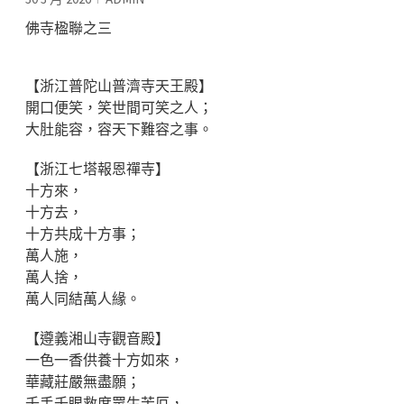
佛寺楹聯之三
【浙江普陀山普濟寺天王殿】
開口便笑，笑世間可笑之人；
大肚能容，容天下難容之事。
【浙江七塔報恩禪寺】
十方來，
十方去，
十方共成十方事；
萬人施，
萬人捨，
萬人同結萬人緣。
【遵義湘山寺觀音殿】
一色一香供養十方如來，
華藏莊嚴無盡願；
千手千眼救度眾生苦厄，