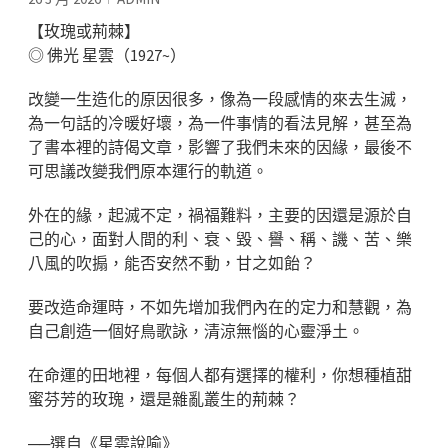
【玫瑰或荊棘】
◎ 佛光 星雲（1927~）
改變一生造化的原因很多，像為一段感情的來去生滅，
為一句話的冷暖好壞，為一件事情的看法見解，甚至為
了書本裡的詩偈文章，影響了我們未來的因緣，最後不
可思議改變我們原本運行的軌道。
外在的緣，起滅不定，禍福難料，主要的因還是源於自
己的心，面對人間的利、衰、毀、譽、稱、譏、苦、樂
八風的吹搧，能否安然不動，甘之如飴？
要改造命運時，不如先增加我們內在的定力和慧觀，為
自己創造一個好鳥歌詠，清涼無惱的心靈淨土。
在命運的田地裡，每個人都有選擇的權利，你想種植甜
蜜芬芳的玫瑰，還是雜亂叢生的荊棘？
──選自《星雲說喻》