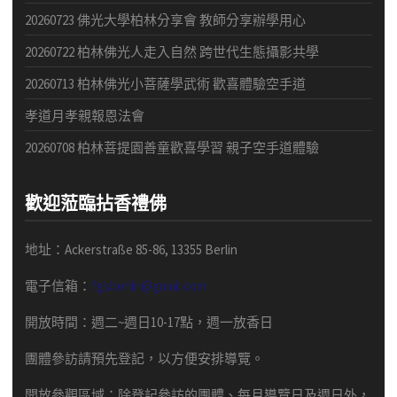
20260723 佛光大學柏林分享會 教師分享辦學用心
20260722 柏林佛光人走入自然 跨世代生態攝影共學
20260713 柏林佛光小菩薩學武術 歡喜體驗空手道
孝道月孝親報恩法會
20260708 柏林菩提園善童歡喜學習 親子空手道體驗
歡迎蒞臨拈香禮佛
地址：Ackerstraße 85-86, 13355 Berlin
電子信箱：
fgsberlin@gmail.com
開放時間
：
週二
~
週日
10-17
點，
週一放香日
團體
參訪請預先
登記，以方便安排導
覽
。
開放參觀區域：
除登記參訪的團體、每月導覽日及週日外，