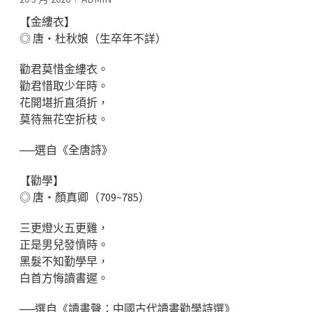
【金縷衣】
◎ 唐‧杜秋娘（生卒年不詳）
勸君莫惜金縷衣。
勸君惜取少年時。
花開堪折直須折，
莫待無花空折枝。
──選自《全唐詩》
【勸學】
◎ 唐‧顏真卿（709~785）
三更燈火五更雞，
正是男兒發憤時。
黑髮不知勤學早，
白首方悔讀書遲。
──選自《讀書聲：中國古代讀書勸學詩選》