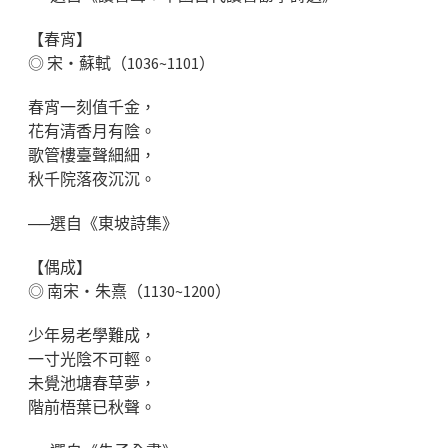
【春宵】
◎ 宋‧蘇軾（1036~1101）
春宵一刻值千金，
花有清香月有陰。
歌管樓臺聲細細，
秋千院落夜沉沉。
──選自《東坡詩集》
【偶成】
◎ 南宋‧朱熹（1130~1200）
少年易老學難成，
一寸光陰不可輕。
未覺池塘春草夢，
階前梧葉已秋聲。