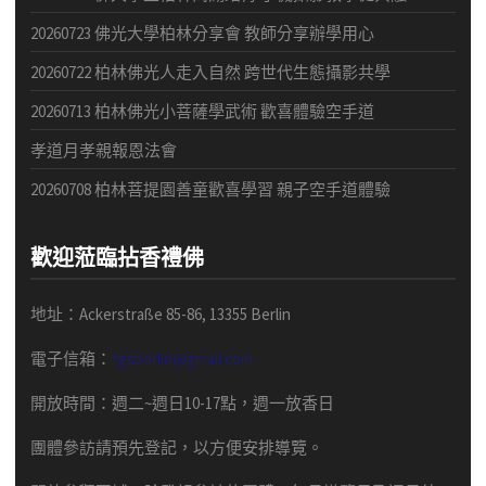
20260723 佛光大學柏林分享會 教師分享辦學用心
20260722 柏林佛光人走入自然 跨世代生態攝影共學
20260713 柏林佛光小菩薩學武術 歡喜體驗空手道
孝道月孝親報恩法會
20260708 柏林菩提園善童歡喜學習 親子空手道體驗
歡迎蒞臨拈香禮佛
地址：Ackerstraße 85-86, 13355 Berlin
電子信箱：
fgsberlin@gmail.com
開放時間
：
週二
~
週日
10-17
點，
週一放香日
團體
參訪請預先
登記，以方便安排導
覽
。