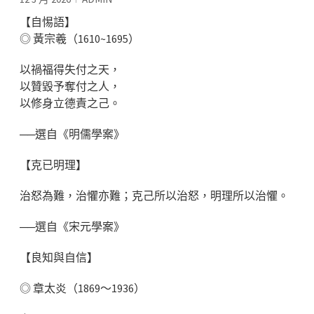
【自惕語】
◎ 黃宗羲（1610~1695）
以禍福得失付之天，
以贊毀予奪付之人，
以修身立德責之己。
──選自《明儒學案》
【克已明理】
治怒為難，治懼亦難；克己所以治怒，明理所以治懼。
──選自《宋元學案》
【良知與自信】
◎ 章太炎（1869～1936）