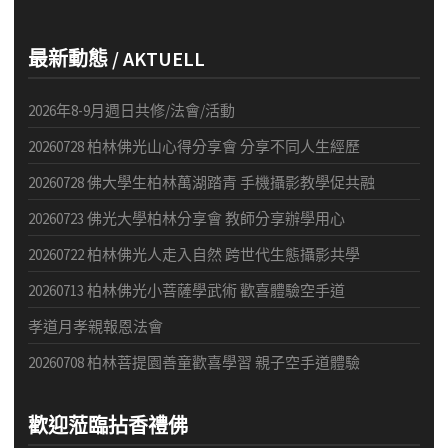
最新動態 / AKTUELL
2026年8-9月週日共修/法會/活動
20260728 柏林佛光山心得分享會 分享不同人生經歷
20260728 佛大學生柏林萬湖踏青 手機攝影教學促共融
20260723 佛光大學柏林分享會 教師分享辦學用心
20260722 柏林佛光人走入自然 跨世代生態攝影共學
20260713 柏林佛光小菩薩學武術 歡喜體驗空手道
孝道月孝親報恩法會
20260708 柏林菩提園善童歡喜學習 親子空手道體驗
歡迎蒞臨拈香禮佛