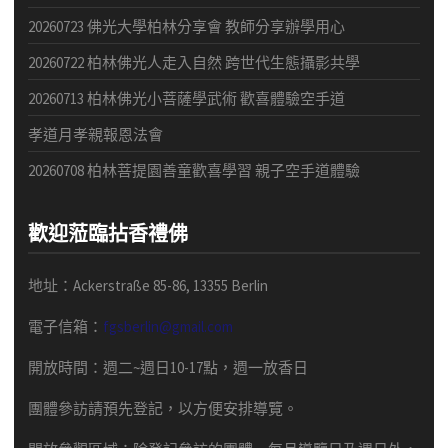
20260723 佛光大學柏林分享會 教師分享辦學用心
20260722 柏林佛光人走入自然 跨世代生態攝影共學
20260713 柏林佛光小菩薩學武術 歡喜體驗空手道
孝道月孝親報恩法會
20260708 柏林菩提園善童歡喜學習 親子空手道體驗
歡迎蒞臨拈香禮佛
地址：Ackerstraße 85-86, 13355 Berlin
電子信箱：
fgsberlin@gmail.com
開放時間
：
週二
~
週日
10-17
點，
週一放香日
團體
參訪請預先
登記，以方便安排導
覽
。