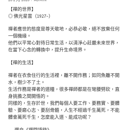
【禪的世界】
◎ 佛光星雲（1927~）
禪者應世的態度是尊天敬地，必恭必敬，絕不放棄任何
一個機緣。
他們以平常心對待日常生活，以清淨心莊嚴未來世界，
在當下心念的轉換中，提升生命境界。
【禪的生活】
禪者在衣食住行的生活裡，離不開作務；如同魚離不開
水，樹少不了土。
生活作務是禪者的道糧，很多禪師都是在彎腰劈砍，直
身挑擔之間開悟的。
同樣的，生存於世，我們每個人要工作、要務實、要體
驗、要磨心志、要刮骨髓，人生不經過千生萬死，不能
體會萬死千生，怎麼能入道、能成功呢？
──選自《禪門語錄》