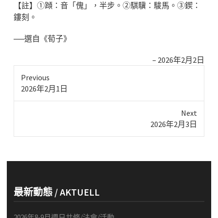
【註】①蹞：音「傀」，半步。②騏驥：駿馬。③鍥：
鏤刻。
──選自《荀子》
2026年2月2日
Previous
Previous
2026年2月1日
post:
Next
Next
2026年2月3日
post:
最新動態 / AKTUELL
2026年8-9月週日共修/法會/活動