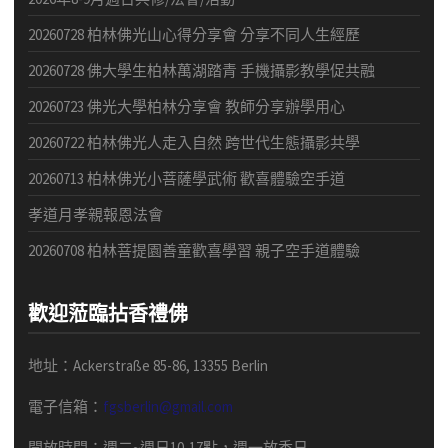
20260728 柏林佛光山心得分享會 分享不同人生經歷
20260728 佛大學生柏林萬湖踏青 手機攝影教學促共融
20260723 佛光大學柏林分享會 教師分享辦學用心
20260722 柏林佛光人走入自然 跨世代生態攝影共學
20260713 柏林佛光小菩薩學武術 歡喜體驗空手道
孝道月孝親報恩法會
20260708 柏林菩提園善童歡喜學習 親子空手道體驗
歡迎蒞臨拈香禮佛
地址：Ackerstraße 85-86, 13355 Berlin
電子信箱：
fgsberlin@gmail.com
開放時間
：
週二
~
週日
10-17
點，
週一放香日