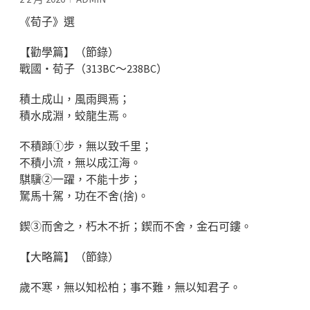
《荀子》選
【勸學篇】（節錄）
戰國‧荀子（313BC～238BC）
積土成山，風雨興焉；
積水成淵，蛟龍生焉。
不積蹞①步，無以致千里；
不積小流，無以成江海。
騏驥②一躍，不能十步；
駑馬十駕，功在不舍(捨)。
鍥③而舍之，朽木不折；鍥而不舍，金石可鏤。
【大略篇】（節錄）
歲不寒，無以知松柏；事不難，無以知君子。