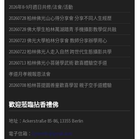
2026年8-9月週日共修/法會/活動
20260728 柏林佛光山心得分享會 分享不同人生經歷
20260728 佛大學生柏林萬湖踏青 手機攝影教學促共融
20260723 佛光大學柏林分享會 教師分享辦學用心
20260722 柏林佛光人走入自然 跨世代生態攝影共學
20260713 柏林佛光小菩薩學武術 歡喜體驗空手道
孝道月孝親報恩法會
20260708 柏林菩提園善童歡喜學習 親子空手道體驗
歡迎蒞臨拈香禮佛
地址：Ackerstraße 85-86, 13355 Berlin
電子信箱：
fgsberlin@gmail.com