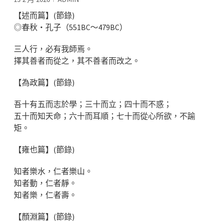
【述而篇】(節錄)
◎春秋‧孔子（551BC～479BC）
三人行，必有我師焉。
擇其善者而從之，其不善者而改之。
【為政篇】(節錄)
吾十有五而志於學；三十而立；四十而不惑；
五十而知天命；六十而耳順；七十而從心所欲，不踰
矩。
【雍也篇】(節錄)
知者樂水，仁者樂山。
知者動，仁者靜。
知者樂，仁者壽。
【顏淵篇】(節錄)