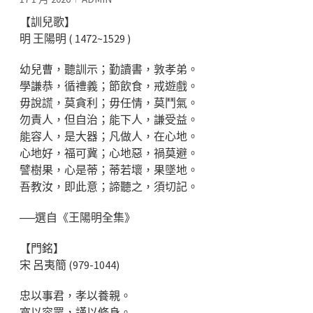
【訓兒歌】
明 王陽明 ( 1472~1529 )
幼兒曹，聽訓示；勤讀書，敦孝弟。
學謙恭，循禮義；節飲食，戒遊戲。
毋說謊，莫貪利；毋任情，莫鬥氣。
勿責人，但自治；能下人，謙受益。
能容人，是大器；凡做人，在心地。
心地好，福可冀；心地惡，禍莫避。
譬樹果，心是蒂；蒂若壞，果墜地。
吾教汝，即此意；諦聽之，須切記。
──選自《王陽明全集》
【門銘】
宋 呂夷簡 (979-1044)
忠以事君，孝以養親。
寬以容眾，謹以修身。