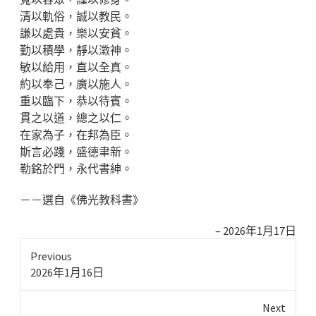
清以軌俗，誠以教民。
謙以處貴，樂以安貧。
勤以積學，靜以澂神。
敏以給用，直以全真。
約以奉己，廣以施人。
重以臨下，恭以待賓。
貫之以道，總之以仁。
在家為子，在邦為臣。
斯言必踐，盛德聿新。
勒銘於門，永代書紳。
－－選自《佛光教科書》
2026年1月17日
Previous
Previous
2026年1月16日
post:
Next