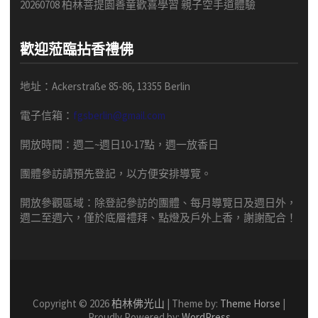
20260708 柏林菩提園善童歡喜學習 親子空手道體驗
歡迎蒞臨拈香禮佛
地址：Ackerstraße 85-86, 13355 Berlin
電子信箱：
fgsberlin@gmail.com
開放時間
：
週二
~
週日
10-17
點，
週一放香日
團體
參訪請預先
登記，以方便安排導
覽
。
開放參觀區域：
除登記參訪的團體、每月導覽日及週日外，
週二至週六，僅於底層禮拜、點燈及戶外上香，謝謝配合！
Copyright © 2026
柏林佛光山
| Theme by:
Theme Horse
|
Proudly Powered by:
WordPress