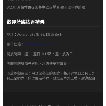
20260708 柏林菩提園善童歡喜學習 親子空手道體驗
歡迎蒞臨拈香禮佛
地址：Ackerstraße 85-86, 13355 Berlin
電子信箱：
fgsberlin@gmail.com
開放時間
：
週二
~
週日
10-17
點，
週一放香日
團體
參訪請預先
登記，以方便安排導
覽
。
開放參觀區域：
除登記參訪的團體、每月導覽日及週日外，
週二至週六，僅於底層禮拜、點燈及戶外上香，謝謝配合！