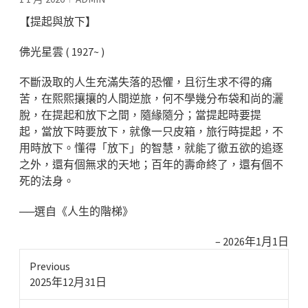
【提起與放下】
佛光星雲 ( 1927~ )
不斷汲取的人生充滿失落的恐懼，且衍生求不得的痛
苦，在熙熙攘攘的人間逆旅，何不學幾分布袋和尚的灑
脫，在提起和放下之間，隨緣隨分；當提起時要提
起，當放下時要放下，就像一只皮箱，旅行時提起，不
用時放下。懂得「放下」的智慧，就能了徹五欲的追逐
之外，還有個無求的天地；百年的壽命終了，還有個不
死的法身。
──選自《人生的階梯》
2026年1月1日
Previous
Previous
2025年12月31日
post: