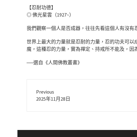
【忍耐功德】
◎ 佛光星雲（1927~）
我們觀察一個人是否成器，往往先看這個人有沒有
世界上最大的力量就是忍耐的力量，忍的功夫可以
魔，這種忍的力量，實為禪定、持戒所不能及，因
──選自《人間佛教叢書》
Previous
Previous
2025年11月28日
post: