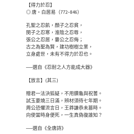
【得力於忍】
◎ 唐‧白居易（772~846）
孔聖之忍飢，顏子之忍貧，
閔子之忍寒，淮陰之忍辱，
張公之忍居，婁公之忍侮；
古之為聖為賢，建功樹樹立業，
立身處世，未有不得力於忍也。
──選自《忍耐之人方能成大器》
【放言】(其三)
贈君一法決狐疑，不用鑽龜與祝蓍。
試玉要燒三日滿，辨材須待七年期。
周公恐懼流言日，王莽謙恭未篡時。
向使當時身便死，一生真偽復誰知？
──選自《全唐詩》