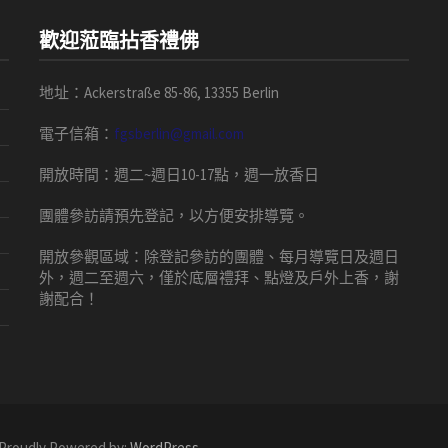
歡迎蒞臨拈香禮佛
地址：Ackerstraße 85-86, 13355 Berlin
電子信箱：
fgsberlin@gmail.com
開放時間
：
週二
~
週日
10-17
點，
週一放香日
團體
參訪請預先
登記，以方便安排導
覽
。
開放參觀區域：
除登記參訪的團體、每月導覽日及週日
外，週二至週六，僅於底層禮拜、點燈及戶外上香，謝
謝配合！
 Proudly Powered by:
WordPress