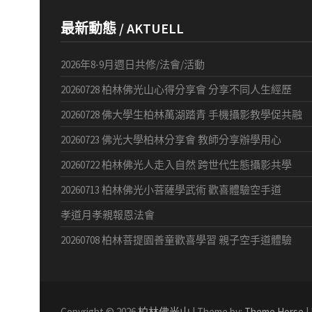
最新動態 / AKTUELL
2026年8-9月週日共修/法會/活動
20260728 柏林佛光山心得分享會 分享不同人生經歷
20260728 佛大學生柏林萬湖踏青 手機攝影教學促共融
20260723 佛光大學柏林分享會 教師分享辦學用心
20260722 柏林佛光人走入自然 跨世代生態攝影共學
20260713 柏林佛光小菩薩學武術 歡喜體驗空手道
孝道月孝親報恩法會
20260708 柏林菩提園善童歡喜學習 親子空手道體驗
Copyright © 2026
柏林佛光山
| Theme by:
Theme Horse
|