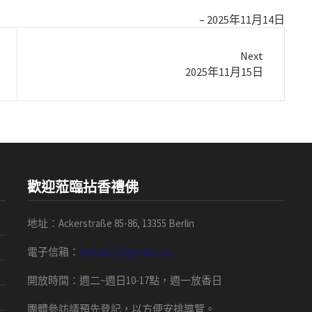
2025年11月14日
Next
Next
2025年11月15日
post:
歡迎蒞臨拈香禮佛
地址：Ackerstraße 85-86, 13355 Berlin
電子信箱：
fgsberlin@gmail.com
開放時間
：
週二
~
週日
10-17
點，
週一放香日
團體
參訪請預先
登記，以方便安排導
覽
。