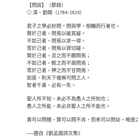
【問說】（節錄）
◎ 清‧劉開（1784~1824）
君子之學必好問。問與學，相輔而行者也。
賢於己者，問焉以破其疑。
不如己者，問焉以求一得。
等於己者，問焉以資切磋。
賢於己者，忌之而不願問焉；
不如己者，輕之而不屑問焉；
等於己者，狎之而不甘問焉。
如是，則天下幾無可問之人。
智者千慮，必有一失。
聖人所不知，未必不為愚人之所知也；
愚人之所能，未必非聖人之所不能也。
貴可以問賤，賢可以問不肖，而老可以問幼，唯道
──選自《劉孟圖詩文集》