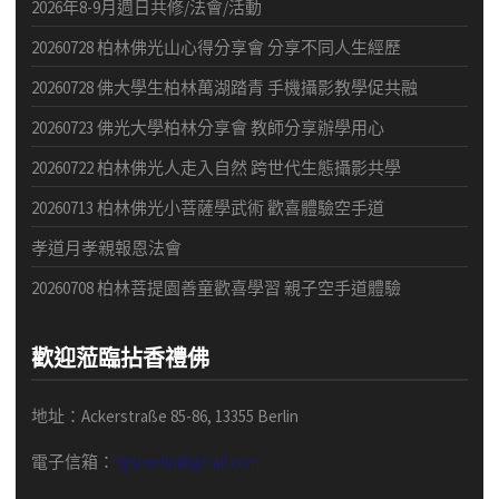
2026年8-9月週日共修/法會/活動
20260728 柏林佛光山心得分享會 分享不同人生經歷
20260728 佛大學生柏林萬湖踏青 手機攝影教學促共融
20260723 佛光大學柏林分享會 教師分享辦學用心
20260722 柏林佛光人走入自然 跨世代生態攝影共學
20260713 柏林佛光小菩薩學武術 歡喜體驗空手道
孝道月孝親報恩法會
20260708 柏林菩提園善童歡喜學習 親子空手道體驗
歡迎蒞臨拈香禮佛
地址：Ackerstraße 85-86, 13355 Berlin
電子信箱：
fgsberlin@gmail.com