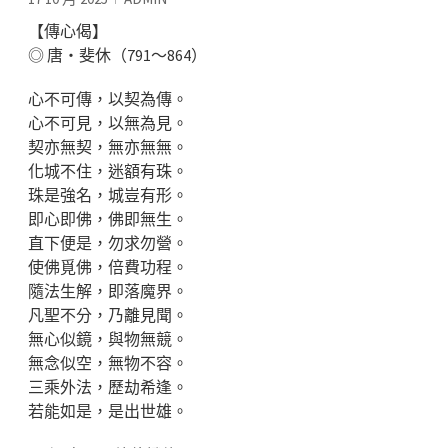
【傳心偈】
◎ 唐‧斐休（791～864）
心不可傳，以契為傳。
心不可見，以無為見。
契亦無契，無亦無無。
化城不住，迷額有珠。
珠是強名，城豈有形。
即心即佛，佛即無生。
直下便是，勿求勿營。
使佛覓佛，倍費功程。
隨法生解，即落魔界。
凡聖不分，乃離見聞。
無心似鏡，與物無競。
無念似空，無物不容。
三乘外法，歷劫希逢。
若能如是，是出世雄。