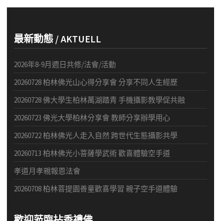
最新動態 / AKTUELL
2026年8-9月週日共修/法會/活動
20260728 柏林佛光山心得分享會 分享不同人生經歷
20260728 佛大學生柏林萬湖踏青 手機攝影教學促共融
20260723 佛光大學柏林分享會 教師分享辦學用心
20260722 柏林佛光人走入自然 跨世代生態攝影共學
20260713 柏林佛光小菩薩學武術 歡喜體驗空手道
孝道月孝親報恩法會
20260708 柏林菩提園善童歡喜學習 親子空手道體驗
歡迎蒞臨拈香禮佛