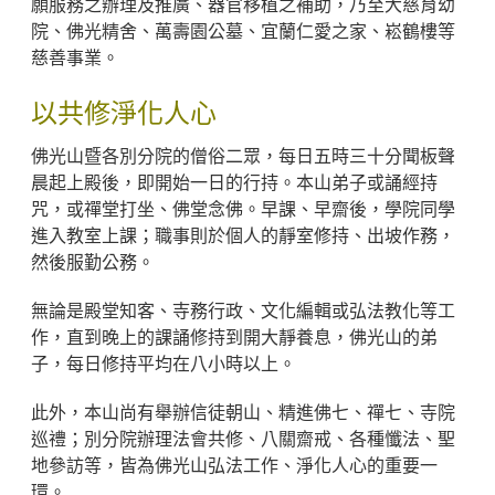
願服務之辦理及推廣、器官移植之補助，乃至大慈育幼
院、佛光精舍、萬壽園公墓、宜蘭仁愛之家、崧鶴樓等
慈善事業。
以共修淨化人心
佛光山暨各別分院的僧俗二眾，每日五時三十分聞板聲
晨起上殿後，即開始一日的行持。本山弟子或誦經持
咒，或禪堂打坐、佛堂念佛。早課、早齋後，學院同學
進入教室上課；職事則於個人的靜室修持、出坡作務，
然後服勤公務。
無論是殿堂知客、寺務行政、文化編輯或弘法教化等工
作，直到晚上的課誦修持到開大靜養息，佛光山的弟
子，每日修持平均在八小時以上。
此外，本山尚有舉辦信徒朝山、精進佛七、禪七、寺院
巡禮；別分院辦理法會共修、八關齋戒、各種懺法、聖
地參訪等，皆為佛光山弘法工作、淨化人心的重要一
環。