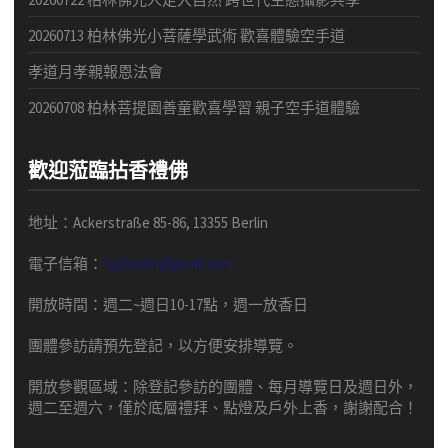
20260713 柏林佛光小菩薩學武術 歡喜體驗空手道
孝道月孝親報恩法會
20260708 柏林菩提園善童歡喜學習 親子空手道體驗
歡迎蒞臨拈香禮佛
地址：Ackerstraße 85-86, 13355 Berlin
電子信箱：
fgsberlin@gmail.com
開放時間
：
週二
~
週日
10-17
點，
週一放香日
團體
參訪請預先
登記，以方便安排導
覽
。
開放參觀區域：
除登記參訪的團體、每月導覽日及週日外，
週二至週六，僅於底層禮拜、點燈及戶外上香，謝謝配合！