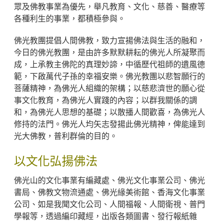
眾及佛教事業為優先，舉凡教育、文化、慈善、醫療等
各種利生的事業，都積極參與。
佛光教團提倡人間佛教，致力宣揚佛法與生活的融和，
今日的佛光教團，是由許多默默耕耘的佛光人所凝聚而
成，上承教主佛陀的真理妙諦，中循歷代祖師的遺風德
範，下啟萬代子孫的幸福安樂。佛光教團以悲智願行的
菩薩精神，為佛光人組織的架構；以慈悲濟世的願心從
事文化教育，為佛光人實踐的內容；以群我關係的調
和，為佛光人思想的基礎；以散播人間歡喜，為佛光人
修持的法門。佛光人均矢志發揚此佛光精神，俾能達到
光大佛教，普利群倫的目的。
以文化弘揚佛法
佛光山的文化事業有編藏處、佛光文化事業公司、佛光
書局、佛教文物流通處、佛光緣美術館、香海文化事業
公司、如是我聞文化公司、人間福報、人間衛視、普門
學報等，透過編印藏經，出版各類圖書、發行報紙雜