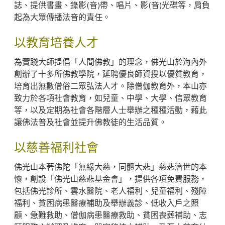
誌、提供書畫、錄影(音)帶、唱片、影(音)光碟等，肩負
起為大眾傳播法音的責任。
以教育培養人才
為實踐大師提倡「人間佛教」的理念，佛光山於海內外
創辦了十多所佛教學院，延聘優良師資授以優質教育，
培育出無數僧俗二眾弘法人才。除僧伽教育外，本山亦
致力於各項社會教育，如兒童、中學、大學、信眾教育
等，以及定期為社會各階層人士舉辦之種種活動，藉此
讓佛法普及社會並提升佛教徒的生活品質。
以慈善福利社會
佛光山本著佛陀「無緣大慈，同體大悲」慈悲濟世的本
懷，創設「佛光山慈悲基金會」，提供各項免費服務，
包括佛光診所、雲水醫院、老人福利、兒童福利、殘障
福利、貧困病患醫療補助及舉辦義診、低收入戶之照
顧、急難救助、僧伽病患醫療救助、貧困喪葬補助、志