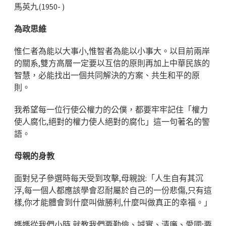
馬英九(1950- )
為政思維
惟仁者為能以大事小,惟智者為能以小事大。以目前兩岸
的關系,雙方高層一定要以互信的原則再加上中華民族的
智慧，必能找出一個共同解決的方案、共生和平的原
則。
我希望每一位行使公權力的公僕，都要牢牢記住「權力
使人腐化,絕對的權力使人絕對的腐化」這一句著名的警
語。
母親的身教
面對兒子參選時每天受到攻擊,母親說:「人生自有其沉
浮,每一個人都應該學會忍耐屬於自己的一份悲傷,只有這
樣,你才能體會到什麼叫做勝利,什麼叫做真正的幸福。」
媽媽從我們小時,就教我們要勤儉、誠實、清廉、愛國;要