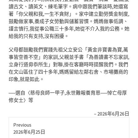
讀古文、讀英文、練毛筆字。病中跟我們筆談時,她還寫
著「你父親和我,一生不貪財」。家中建立勤勞獎金制度,
鼓勵做家事,養成子女勞動與儲蓄習慣。媽媽做事低調、
謹言慎行,我從事公職三十多年,她從不介入我的公務。她
給我的只有支持,沒有困擾。
父母都鼓勵我們實踐先祖父立安公「黃金非寶書為寶,萬
事皆空善不空」的家訓,父親並手書「為善讀書不忘家訓,
立身行道毋忝所生」對聯,掛在客廳時時提醒我們。我們
在文山區住了四十多年,媽媽留給左鄰右舍、市場攤商的
印象,就是如此。
──選自〈慈母良師一甲子,永世難報養育恩──悼亡母厚
修女士〉等
2026年6月26日
Previous
Previous
2026年6月25日
post: