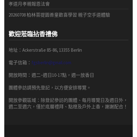
孝道月孝親報恩法會
20260708 柏林菩提園善童歡喜學習 親子空手道體驗
歡迎蒞臨拈香禮佛
地址：Ackerstraße 85-86, 13355 Berlin
電子信箱：
fgsberlin@gmail.com
開放時間
：
週二
~
週日
10-17
點，
週一放香日
團體
參訪請預先
登記，以方便安排導
覽
。
開放參觀區域：
除登記參訪的團體、每月導覽日及週日外，
週二至週六，僅於底層禮拜、點燈及戶外上香，謝謝配合！