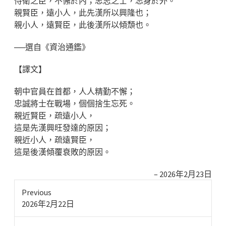
侍衛之臣，不懈於內；忠志之士，忘身於外。
親賢臣，遠小人，此先漢所以興隆也；
親小人，遠賢臣，此後漢所以傾頹也。
──選自《資治通鑑》
【譯文】
朝中官員在首都，人人精勤不懈；
忠誠將士在戰場，個個捨生忘死。
親近賢臣，疏遠小人，
這是先漢興旺發達的原因；
親近小人，疏遠賢臣，
這是後漢傾覆衰敗的原因。
2026年2月23日
Previous
Previous
2026年2月22日
post: