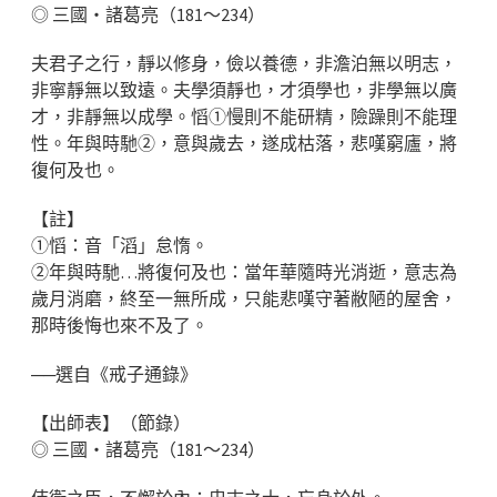
◎ 三國‧諸葛亮（181～234）
夫君子之行，靜以修身，儉以養德，非澹泊無以明志，
非寧靜無以致遠。夫學須靜也，才須學也，非學無以廣
才，非靜無以成學。慆①慢則不能研精，險躁則不能理
性。年與時馳②，意與歲去，遂成枯落，悲嘆窮廬，將
復何及也。
【註】
①慆：音「滔」怠惰。
②年與時馳…將復何及也：當年華隨時光消逝，意志為
歲月消磨，終至一無所成，只能悲嘆守著敝陋的屋舍，
那時後悔也來不及了。
──選自《戒子通錄》
【出師表】（節錄）
◎ 三國‧諸葛亮（181～234）