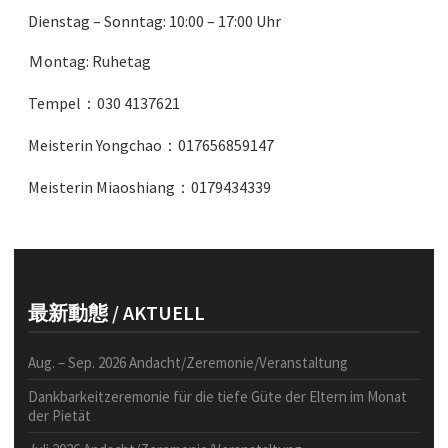
Dienstag – Sonntag: 10:00 – 17:00 Uhr
Ｍontag: Ruhetag
Tempel
：
030 4137621
Meisterin Yongchao
：
017656859147
Meisterin Miaoshiang
：
0179434339
最新動態 / AKTUELL
Aug. – Sep. 2026 Andacht/Zeremonie/Veranstaltung
Dankbarkeitzeremonie für die tiefe Güte der Eltern im Monat
der Pietät