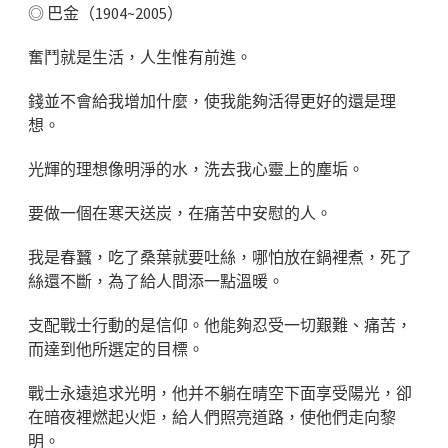
◎ 巴金（1904~2005）
奮鬥就是生活，人生惟有前進。
錢並不會給我增加什麼，使我能夠活得更好的還是理
想。
光輝的理想像明淨的水，洗去我心靈上的塵垢。
要做一個在寒天送炭，在痛苦中安慰的人。
我是春蠶，吃了桑葉就要吐絲，哪怕放在鍋裡煮，死了
絲還不斷，為了給人間添一點溫暖。
支配戰士行動的是信仰。他能夠忍受一切艱難、痛苦，
而達到他所選定的目標。
戰士永遠追求光明，他并不躺在晴空下面享受陽光，卻
在暗夜裡燃起火炬，給人們照亮道路，使他們走向黎
明。