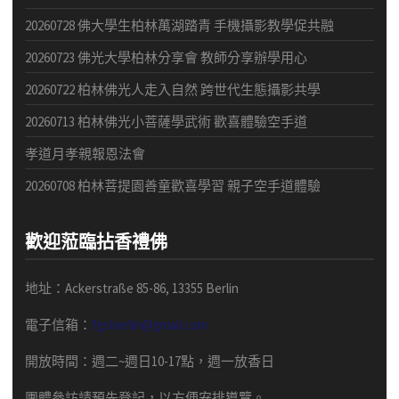
20260728 佛大學生柏林萬湖踏青 手機攝影教學促共融
20260723 佛光大學柏林分享會 教師分享辦學用心
20260722 柏林佛光人走入自然 跨世代生態攝影共學
20260713 柏林佛光小菩薩學武術 歡喜體驗空手道
孝道月孝親報恩法會
20260708 柏林菩提園善童歡喜學習 親子空手道體驗
歡迎蒞臨拈香禮佛
地址：Ackerstraße 85-86, 13355 Berlin
電子信箱：
fgsberlin@gmail.com
開放時間
：
週二
~
週日
10-17
點，
週一放香日
團體
參訪請預先
登記，以方便安排導
覽
。