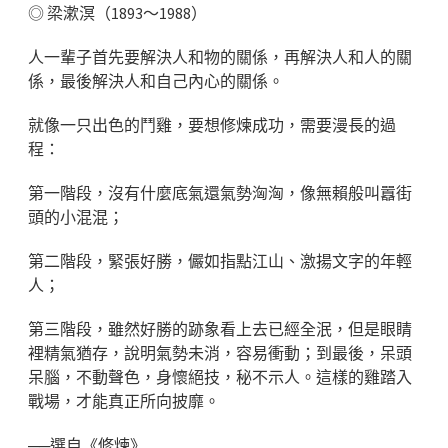
◎ 梁漱溟（1893～1988）
人一輩子首先要解決人和物的關係，再解決人和人的關
係，最後解決人和自己內心的關係。
就像一只出色的鬥雞，要想修煉成功，需要漫長的過
程：
第一階段，沒有什麼底氣還氣勢洶洶，像無賴般叫囂街
頭的小混混；
第二階段，緊張好勝，儼如指點江山、激揚文字的年輕
人；
第三階段，雖然好勝的跡象看上去已經全泯，但是眼睛
裡精氣猶存，說明氣勢未消，容易衝動；到最後，呆頭
呆腦，不動聲色，身懷絕技，秘不示人。這樣的雞踏入
戰場，才能真正所向披靡。
──選自《修煉》