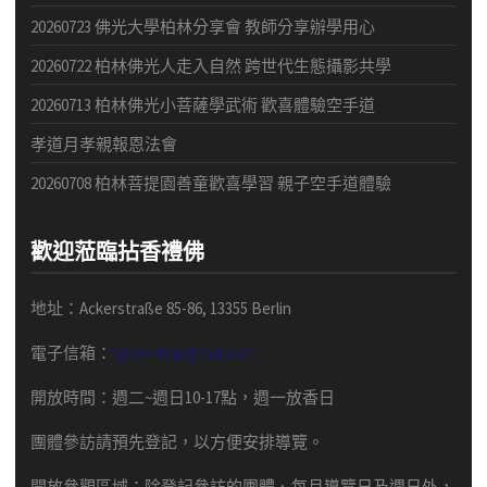
20260723 佛光大學柏林分享會 教師分享辦學用心
20260722 柏林佛光人走入自然 跨世代生態攝影共學
20260713 柏林佛光小菩薩學武術 歡喜體驗空手道
孝道月孝親報恩法會
20260708 柏林菩提園善童歡喜學習 親子空手道體驗
歡迎蒞臨拈香禮佛
地址：Ackerstraße 85-86, 13355 Berlin
電子信箱：
fgsberlin@gmail.com
開放時間
：
週二
~
週日
10-17
點，
週一放香日
團體
參訪請預先
登記，以方便安排導
覽
。
開放參觀區域：
除登記參訪的團體、每月導覽日及週日外，