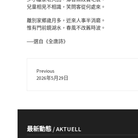
兒童相見不相識，笑問客從何處來。
離別家鄉歲月多，近來人事半消磨。
惟有門前鏡湖水，春風不改舊時波。
──選自《全唐詩》
Previous
Previous
2026年5月29日
post:
最新動態 / AKTUELL