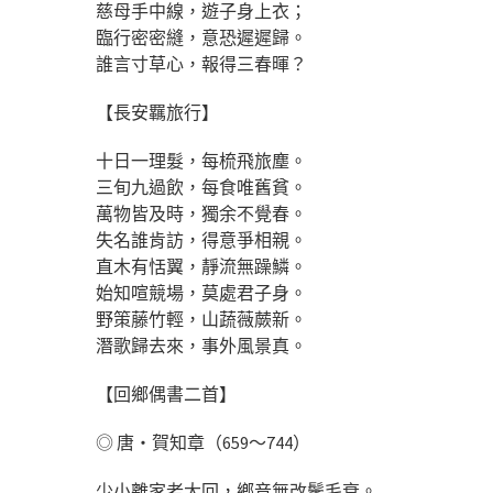
慈母手中線，遊子身上衣；
臨行密密縫，意恐遲遲歸。
誰言寸草心，報得三春暉？
【長安羈旅行】
十日一理髮，每梳飛旅塵。
三旬九過飲，每食唯舊貧。
萬物皆及時，獨余不覺春。
失名誰肯訪，得意爭相親。
直木有恬翼，靜流無躁鱗。
始知喧競場，莫處君子身。
野策藤竹輕，山蔬薇蕨新。
潛歌歸去來，事外風景真。
【回鄉偶書二首】
◎ 唐‧賀知章（659～744）
少小離家老大回，鄉音無改鬢毛衰。