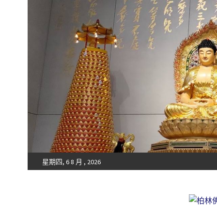
星期四, 6 8 月 , 2026
Fo-Guang-Shan-Tempel, Berlin e.V.