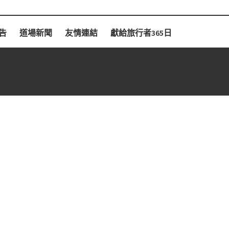
告
道場新聞
友情連結
獻給旅行者365日