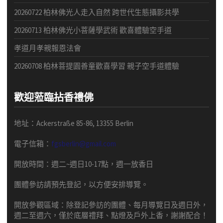
20260722 柏林佛光人走入自然 跨世代生態攝影共學
20260713 柏林佛光小菩薩學武術 歡喜體驗空手道
孝道月孝親報恩法會
20260708 柏林菩提園善童歡喜學習 親子空手道體驗
歡迎蒞臨拈香禮佛
地址：Ackerstraße 85-86, 13355 Berlin
電子信箱：
fgsberlin@gmail.com
開放時間
：
週二
~
週日
10-17
點，
週一放香日
團體
參訪請預先
登記，以方便安排導
覽
。
開放參觀區域：
除登記參訪的團體、每月導覽日及週日外，
週二至週六，僅於底層禮拜、點燈及戶外上香，謝謝配合！