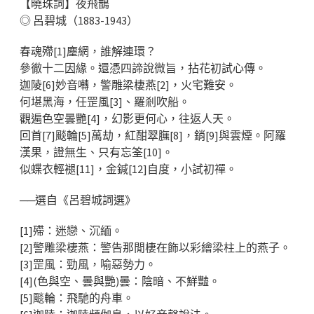
【曉珠詞】夜飛鵲
◎ 呂碧城（1883-1943）
春魂殢[1]塵網，誰解連環？
參徹十二因緣。還憑四諦說微旨，拈花初試心傳。
迦陵[6]妙音囀，警雕梁棲燕[2]，火宅難安。
何堪黑海，任罡風[3]、羅剎吹船。
觀遍色空曇艷[4]，幻影更何心，往返人天。
回首[7]颷輪[5]萬劫，紅酣翠膴[8]，銷[9]與雲煙。阿羅
漢果，證無生、只有忘筌[10]。
似蝶衣輕褪[11]，金鍼[12]自度，小試初禪。
──選自《呂碧城詞選》
[1]殢：迷戀、沉緬。
[2]警雕梁棲燕：警告那閒棲在飾以彩繪梁柱上的燕子。
[3]罡風：勁風，喻惡勢力。
[4](色與空、曇與艷)曇：陰暗、不鮮豔。
[5]颷輪：飛馳的舟車。