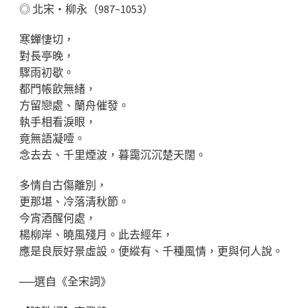
◎ 北宋‧柳永（987~1053）
寒蟬悽切，
對長亭晚，
驟雨初歇。
都門帳飲無緒，
方留戀處、蘭舟催發。
執手相看淚眼，
竟無語凝噎。
念去去、千里煙波，暮靄沉沉楚天闊。
多情自古傷離別，
更那堪、冷落清秋節。
今宵酒醒何處，
楊柳岸、曉風殘月。此去經年，
應是良辰好景虛設。便縱有、千種風情，更與何人說。
──選自《全宋詞》