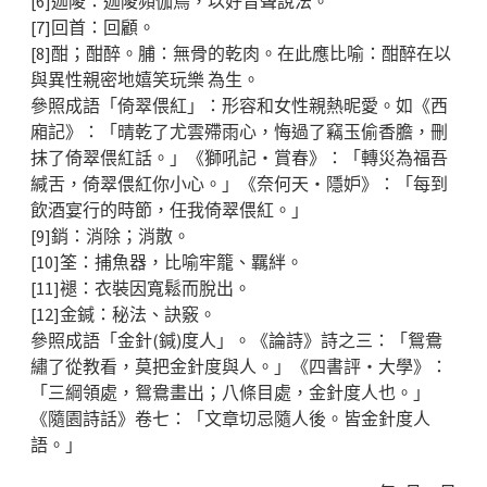
[6]迦陵：迦陵頻伽鳥，以好音聲說法。
[7]回首：回顧。
[8]酣；酣醉。脯：無骨的乾肉。在此應比喻：酣醉在以
與異性親密地嬉笑玩樂 為生。
參照成語「倚翠偎紅」：形容和女性親熱昵愛。如《西
廂記》：「晴乾了尤雲殢雨心，悔過了竊玉偷香膽，刪
抹了倚翠偎紅話。」《獅吼記‧賞春》：「轉災為福吾
緘舌，倚翠偎紅你小心。」《奈何天‧隱妒》：「每到
飲酒宴行的時節，任我倚翠偎紅。」
[9]銷：消除；消散。
[10]筌：捕魚器，比喻牢籠、羈絆。
[11]褪：衣裝因寬鬆而脫出。
[12]金鍼：秘法、訣竅。
參照成語「金針(鍼)度人」。《論詩》詩之三：「鴛鴦
繡了從教看，莫把金針度與人。」《四書評‧大學》：
「三綱領處，鴛鴦畫出；八條目處，金針度人也。」
《隨園詩話》卷七：「文章切忌隨人後。皆金針度人
語。」