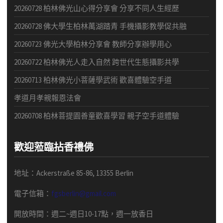
20260728 柏林佛光山心得分享會 分享不同人生經歷
20260728 佛大學生柏林萬湖踏青 手機攝影教學促共融
20260723 佛光大學柏林分享會 教師分享辦學用心
20260722 柏林佛光人走入自然 跨世代生態攝影共學
20260713 柏林佛光小菩薩學武術 歡喜體驗空手道
孝道月孝親報恩法會
20260708 柏林菩提園善童歡喜學習 親子空手道體驗
歡迎蒞臨拈香禮佛
地址：Ackerstraße 85-86, 13355 Berlin
電子信箱：
fgsberlin@gmail.com
開放時間
：
週二
~
週日
10-17
點，
週一放香日