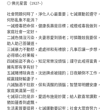
◎ 佛光星雲（1927~）
社會問題何時了，淨化人心最重要；七誡運動若遵守，
何愁亂象不能消？
一誡煙毒把命保，健康長壽是目標；戒煙戒毒我做到，
家庭社會一定好。
二誡色情沒污染，夫妻恩愛到頭老；可憐雛妓我要保，
助人助己菩薩道。
三誡暴力不動怒，處處祥和有禮貌；凡事忍讓一步想，
必得順心好果報。
四誡偷盜不貪心，知足常樂沒煩惱；謹守此戒得富貴，
擁有那有享有好？
五誡賭博除貪念，沈迷牌桌被錢釣；日夜顛倒不工作，
縱贏錢財輸妻子。
六誡酗酒不狂飲，保有清醒的頭腦；智慧常明體安康，
家庭美滿第一招。
七誡惡口防是非，愛語布施是妙寶；給人歡喜常讚歎，
猶如蓮香到處飄。
生活素質要提昇，七誡運動要記牢；社會大眾齊努力，