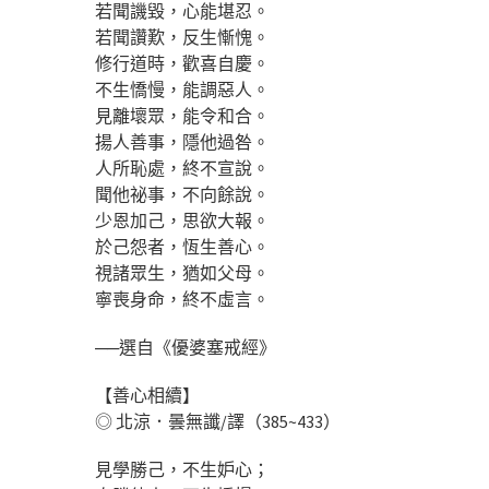
若聞譏毀，心能堪忍。
若聞讚歎，反生慚愧。
修行道時，歡喜自慶。
不生憍慢，能調惡人。
見離壞眾，能令和合。
揚人善事，隱他過咎。
人所恥處，終不宣說。
聞他祕事，不向餘說。
少恩加己，思欲大報。
於己怨者，恆生善心。
視諸眾生，猶如父母。
寧喪身命，終不虛言。
──選自《優婆塞戒經》
【善心相續】
◎ 北涼．曇無讖/譯（385~433）
見學勝己，不生妒心；