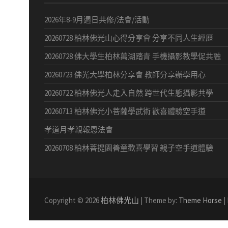
2026年8-9月週日共修/法會/活動
20260728 柏林佛光山心得分享會 分享不同人生經歷
20260728 佛大學生柏林萬湖踏青 手機攝影教學促共融
20260723 佛光大學柏林分享會 教師分享辦學用心
20260722 柏林佛光人走入自然 跨世代生態攝影共學
20260713 柏林佛光小菩薩學武術 歡喜體驗空手道
孝道月孝親報恩法會
20260708 柏林菩提園善童歡喜學習 親子空手道體驗
Copyright © 2026
柏林佛光山
| Theme by:
Theme Horse
|