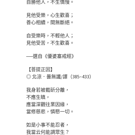
自勝他人，不生憍慢。
見他受樂，心生歡喜；
善心相續，間無斷絕。
自受樂時，不輕他人；
見他受苦，不生歡喜。
──選自《優婆塞戒經》
【菩提正因】
◎ 北涼．曇無讖/譯（385~433）
我身若被截斫分離，
不應生瞋，
應當深觀往業因緣，
當修慈悲，憐愍一切。
如是小事不能忍者，
我當云何能調眾生？