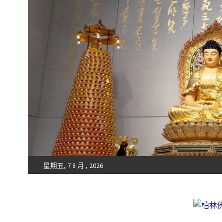
星期五, 7 8 月 , 2026
Fo-Guang-Shan-Tempel, Berlin e.V.