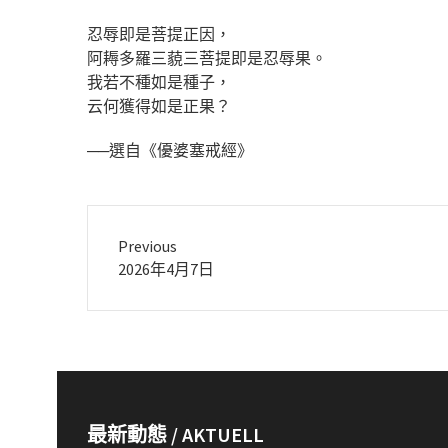
忍辱即是菩提正因，
阿耨多羅三藐三菩提即是忍辱果。
我若不種如是種子，
云何獲得如是正果？
──選自《優婆塞戒經》
Previous
Previous
2026年4月7日
post:
最新動態 / AKTUELL