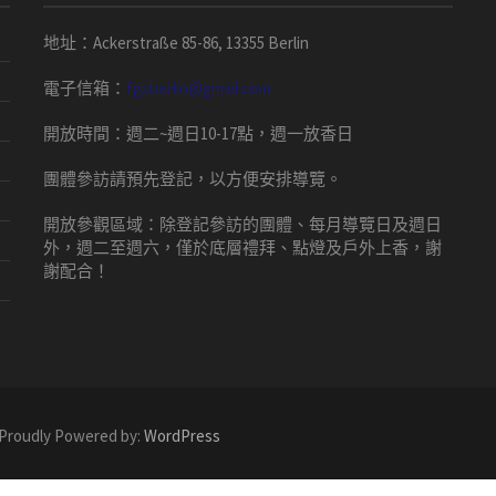
地址：Ackerstraße 85-86, 13355 Berlin
電子信箱：
fgsberlin@gmail.com
開放時間
：
週二
~
週日
10-17
點，
週一放香日
團體
參訪請預先
登記，以方便安排導
覽
。
開放參觀區域：
除登記參訪的團體、每月導覽日及週日
外，週二至週六，僅於底層禮拜、點燈及戶外上香，謝
謝配合！
 Proudly Powered by:
WordPress