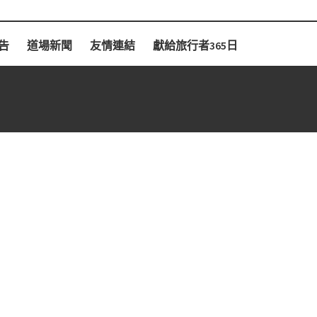
告
道場新聞
友情連結
獻給旅行者365日