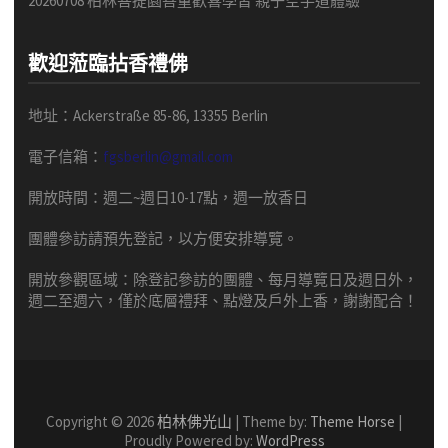
20260708 柏林菩提園善童歡喜學習 親子空手道體驗
歡迎蒞臨拈香禮佛
地址：Ackerstraße 85-86, 13355 Berlin
電子信箱：
fgsberlin@gmail.com
開放時間
：
週二
~
週日
10-17
點，
週一放香日
團體
參訪請預先
登記，以方便安排導
覽
。
開放參觀區域：
除登記參訪的團體、每月導覽日及週日外，
週二至週六，僅於底層禮拜、點燈及戶外上香，謝謝配合！
Copyright © 2026
柏林佛光山
| Theme by:
Theme Horse
|
Proudly Powered by:
WordPress